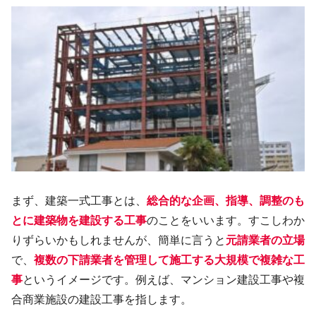
まず、建築一式工事とは、
総合的な企画、指導、調整のも
とに建築物を建設する工事
のことをいいます。すこしわか
りずらいかもしれませんが、簡単に言うと
元請業者の立場
で、
複数の下請業者を管理して施工する大規模で複雑な工
事
というイメージです。例えば、マンション建設工事や複
合商業施設の建設工事を指します。