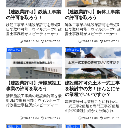
【建設業許可】鉄筋工事業
【建設業許可】解体工事業
の許可を取ろう！
の許可を取ろう
鉄筋工事業の建設業許可を最短3
解体工事業の建設業許可を最短3
日で取得可能！ウィルホープ行政
日で取得可能！ウィルホープ行政
書士事務所がスピーディーかつ確
書士事務所がスピーディーかつ確
実にサポート。まずは無料相談
実にサポート。まずは無料相談
2024.10.24
2026.07.08
2024.11.06
2026.07.01
を！
を！
建設コラム
建設コラム
【建設業許可】清掃施設工
建設業許可の土木一式工事
事業の許可を取ろう
を検討中の方！ほんとにそ
の業種でいいですか？
清掃施設工事業の建設業許可を最
短3日で取得可能！ウィルホープ
建設業許可は業種ごとに行われ、
行政書士事務所がスピーディーか
一式工事2種類と専門工事27種類
つ確実にサポート。まずは無料相
の計29業種に細かく分類されて
談を！
いて、それぞれの業種ごとに許可
2024.11.04
2026.07.29
2024.11.08
2025.11.07
を取得する必要があります。苦労
して許可を受けたものの、「工事
建設コラム
建設コラム