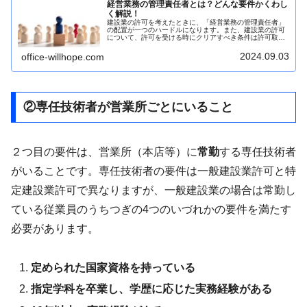
経営業務の管理責任者とは？どんな要件かくわし
く解説！
建設業の許可を考えたときに、「経営業務の管理責任者」
の配置が一つのハードルになります。また、建設業の許可
について、許可を受ける時にクリアすべき条件は許可取得
後も維持しなければなりません。条件の維持がで...
2024.09.03
office-willhope.com
②専任技術者が営業所ごとにいること
２つ目の要件は、営業所（本店等）に
常勤
する専任技術者
がいることです。専任技術者の要件は一般建設業許可と特
定建設業許可で異なりますが、一般建設業の場合は常勤し
ている従業員のうちつぎの4つのいづれかの要件を満たす
必要があります。
定められた国家資格を持っている
指定学科を卒業し、学歴に応じた実務経験がある