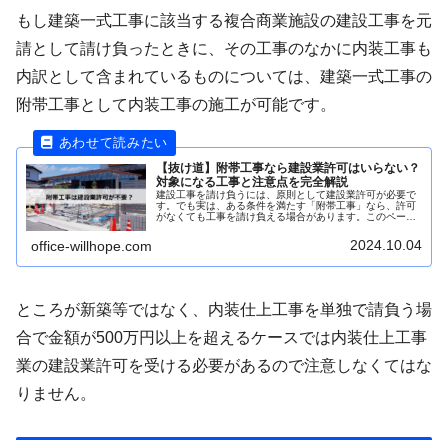
もし建築一式工事に該当する複合商業施設の建設工事を元
請として請け負ったときに、その工事のなかに内装工事も
内訳として含まれているものについては、建築一式工事の
附帯工事として内装工事の施工が可能です。
【抜け道】附帯工事なら建設業許可はいらない？
対象になる工事と注意点を完全解説
建設工事を請け負うには、原則として建設業許可が必要で
す。でも実は、ある条件を満たす「附帯工事」なら、許可
がなくても工事を請け負える場合があります。このページ
では、附帯工事の定義・要件・注意点やNG例ま...
2024.10.04
office-willhope.com
ところが新築等ではなく、内装仕上工事を単独で請負う場
合で金額が500万円以上を超えるケースでは内装仕上工事
業の建設業許可を受ける必要があるので注意しなくてはな
りません。