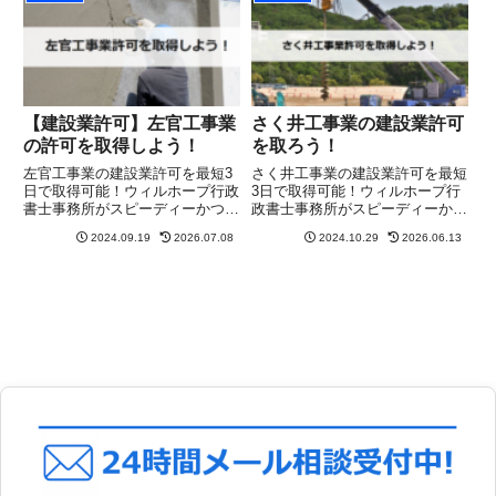
請負に必要なのは別の業種だっ
た」なんてことにならないよう
に...
【建設業許可】左官工事業
さく井工事業の建設業許可
の許可を取得しよう！
を取ろう！
左官工事業の建設業許可を最短3
さく井工事業の建設業許可を最短
日で取得可能！ウィルホープ行政
3日で取得可能！ウィルホープ行
書士事務所がスピーディーかつ確
政書士事務所がスピーディーかつ
実にサポート。まずは無料相談
確実にサポート。まずは無料相談
2024.09.19
2026.07.08
2024.10.29
2026.06.13
を！
を！