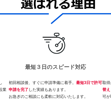
最短３日の
スピード対応
し
初回相談後、すぐに申請準備に着手。
最短3日で許可
取得
設業
申請を完了
した実績もあります。
替え
。
お急ぎのご相談にも柔軟に対応いたします。
可が