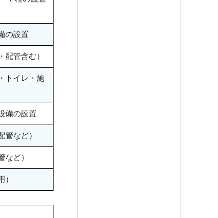
備の設置
・配管含む）
・トイレ・施
設備の設置
配管など）
管など）
用）