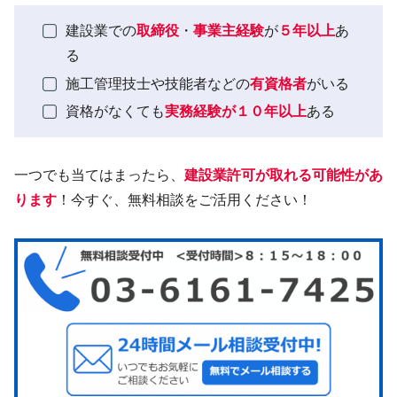
建設業での
取締役
・
事業主経験
が
５年以上
あ
る
施工管理技士や技能者などの
有資格者
がいる
資格がなくても
実務経験が１０年以上
ある
一つでも当てはまったら、
建設業許可が取れる可能性があ
ります
！今すぐ、無料相談をご活用ください！