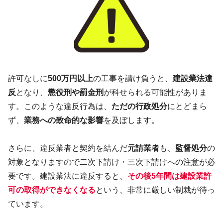
許可なしに
500万円以上
の工事を請け負うと、
建設業法違
反
となり、
懲役刑や罰金刑
が科せられる可能性がありま
す。このような違反行為は、
ただの行政処分
にとどまら
ず、
業務への致命的な影響
を及ぼします。
さらに、違反業者と契約を結んだ
元請業者
も、
監督処分
の
対象となりますので二次下請け・三次下請けへの注意が必
要です。建設業法に違反すると、
その後5年間は建設業許
可の取得ができなくなる
という、非常に厳しい制裁が待っ
ています。