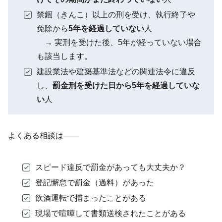
禁錮（きんこ）以上の刑を受け、執行終了や
免除から
5年を経過していない
人
→ 実刑を受けた後、5年が経っていない場合
も該当します。
建設業法や建築基準法などの関連法令に違反
し、
罰金刑を受けた日から5年を経過していな
い
人
よくある相談は――
スピード違反で罰金があっても大丈夫か？
登記懈怠で罰金（過料）があった
飲酒運転で捕まったことがある
現場で喧嘩して書類送検されたことがある