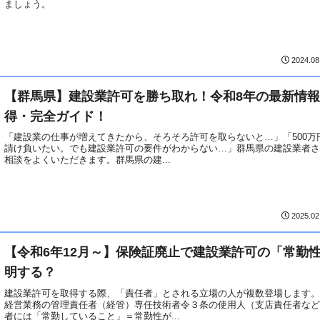
ましょう。
2024.08
【群馬県】建設業許可を勝ち取れ！令和8年の最新情
得・完全ガイド！
「建設業の仕事が増えてきたから、そろそろ許可を取らないと…」「500万
請け負いたい。でも建設業許可の要件がわからない…」群馬県の建設業者
相談をよくいただきます。群馬県の建...
2025.02
【令和6年12月～】保険証廃止で建設業許可の「常勤
明する？
建設業許可を取得する際、「責任者」とされる立場の人が複数登場します
経営業務の管理責任者（経管）専任技術者令３条の使用人（支店責任者な
者には「常勤していること」＝常勤性が...