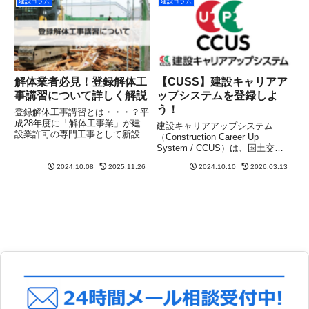
建設コラム
建設コラム
格以外で技術力を証明できれば許
可の可能性がグンと上がりま
す。...
解体業者必見！登録解体工
【CUSS】建設キャリアア
事講習について詳しく解説
ップシステムを登録しよ
う！
登録解体工事講習とは・・・？平
成28年度に「解体工事業」が建
建設キャリアアップシステム
設業許可の専門工事として新設さ
（Construction Career Up
れたことに伴い、解体工事に従事
System / CCUS）は、国土交通
する技術者の資格要件も見直され
省が推進する仕組みで、建設業で
ました。現在では、専任技術者・
2024.10.08
2025.11.26
2024.10.10
2026.03.13
働く技能者の資格・社会保険加入
監理技術者・主任技術者として解
状況・現場の就業履歴などを登
体工事業に携わるには、建設業
録・蓄積することで、技能者の能
法...
力を「見...