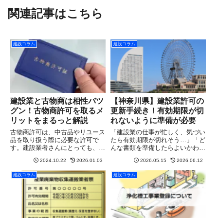
関連記事はこちら
建設コラム
建設コラム
建設業と古物商は相性バツ
【神奈川県】建設業許可の
グン！古物商許可を取るメ
更新手続き！有効期限が切
リットをまるっと解説
れないように準備が必要
古物商許可は、中古品やリユース
「建設業の仕事が忙しく、気づい
品を取り扱う際に必要な許可で
たら有効期限が切れそう…」「ど
す。建設業者さんにとっても、例
んな書類を準備したらよいかわか
えば中古の建設機械や工具を売買
らない…」神奈川県の建設業者さ
2024.10.22
2026.01.03
2026.05.15
2026.06.12
を行う場合や建設現場から出る価
まからそんなご相談をよくいただ
値のある不用品を売買するには、
きます。「うっかり忘れていた」
建設コラム
建設コラム
この許可が必要になることがあり
では済まされないのが建設業許可
ます。このページでは、古物商許
の更新です。建設業許可の有効
可...
期...