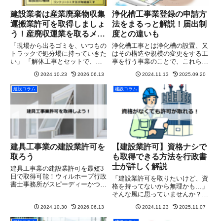
建設業者は産業廃棄物収集
浄化槽工事業登録の申請方
運搬業許可を取得しましょ
法をまるっと解説！届出制
う！産廃収運業を取るメリ
度との違いも
ットをまるっと解説
「現場から出るゴミを、いつもの
浄化槽工事とは浄化槽の設置、又
トラックで処分場に持っていきた
はその構造や規模の変更をする工
い」 「解体工事とセットで、運
事を行う事業のことで、これらの
搬費用も自社の売上にしたい」建
工事を請け負う浄化槽工事業を営
2024.10.23
2026.06.13
2024.11.13
2025.09.20
設現場と産業廃棄物は、切っても
もうとする者は、営業所の所在地
切れない関係にあります。特に原
とは関わりなく、実際に工事を行
建設コラム
建設コラム
状回復工事や解体工事の現場で
おうとする区域を管轄するすべて
は、産業廃棄物の運搬まで自社で
の都道府県ごとに登録、又は届
ワ...
出...
建具工事業の建設業許可を
【建設業許可】資格ナシで
取ろう
も取得できる方法を行政書
士が詳しく解説
建具工事業の建設業許可を最短3
日で取得可能！ウィルホープ行政
「建設業許可を取りたいけど、資
書士事務所がスピーディーかつ確
格を持ってないから無理かも…」
実にサポート。まずは無料相談
そんな風に思っていませんか？実
を！
は、国家資格がなくても建設業許
2024.10.30
2026.06.13
2024.11.23
2025.11.07
可を取得することは可能です！ポ
イントは10年間の実務経験。資