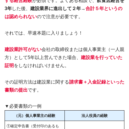
する経営経験
が必須です。よくある相談で、
飲食店経営を
3年
した後、
建設業界に進出して２年
→
合計５年というの
は認められない
ので注意が必要です。
それでは、早速本題に入りましょう！
建設業許可がない
会社の取締役または個人事業主（一人親
方）として5年以上営んできた場合、
建設業を行っていた
証明
をしなければいけません。
その証明方法は建設業に関する
請求書＋入金記録といった
書類の提出
です。
▼必要書類の一例
（元）個人事業主の経験
法人役員の経験
①確定申告書（受付印のあるも