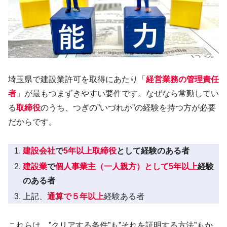
埼玉県で建設業許可を取得にあたり「
経営業務の管理責任
者
」が最もつまずきやすい要件です。なぜなら常勤してい
る
取締役
のうち、つぎの”いづれか”の経験を持つ方が必要
だからです。
建設会社
で
5年以上取締役
として経験のある者
建設業
で
個人事業主（一人親方）として5年以上
経験
のある者
上記、
通算で５年以上
経験ある者
これらは、”クリアする条件”も”それを証明する方法”もか