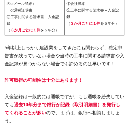
のorメール詳細）
①会社謄本
or課税証明書
②工事に関する請求書＋入金記
②工事に関する請求書＋入金記
録
録
（
３か月ごとに１件
を５年分）
（
３か月ごとに１件
を５年分）
5年以上しっかり建設業をしてきたにも関わらず、確定申
告書が残っていない場合や当時の工事に関する請求書や入
金記録が見つからない場合でも諦めるのは早いです！
許可取得の可能性は十分にあります！
入金記録は一般的には通帳ですが、もし通帳を紛失してい
ても
過去10年分まで銀行が記録（取引明細書）を発行し
てくれることが多い
ので、まずは、銀行へ相談しましょ
う。