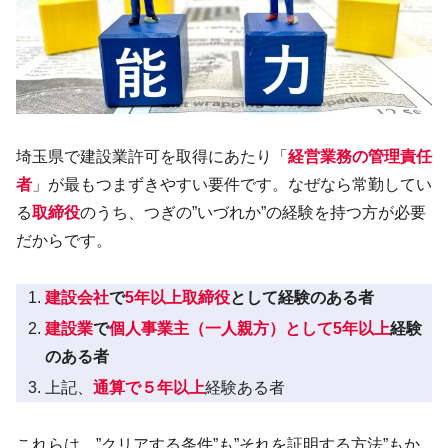
埼玉県で建設業許可を取得にあたり「
経営業務の管理責任
者
」が最もつまずきやすい要件です。なぜなら常勤してい
る
取締役
のうち、つぎの”いづれか”の経験を持つ方が必要
だからです。
建設会社
で
5年以上取締役
として経験のある者
建設業
で
個人事業主（一人親方）として5年以上
経験
のある者
上記、
通算で５年以上
経験ある者
これらは、”クリアする条件”も”それを証明する方法”もか