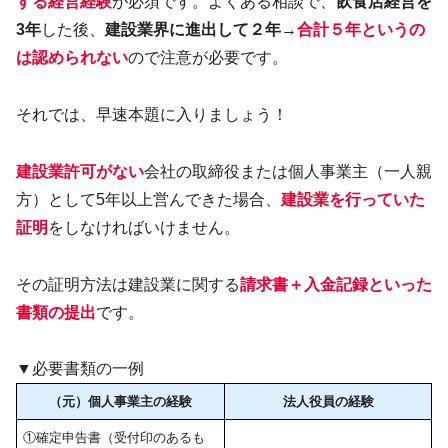
する経営経験
が必須です。よくある相談で、
飲食店経営を
3年
した後、
建設業界に進出して２年
→
合計５年というの
は認められない
ので注意が必要です。
それでは、早速本題に入りましょう！
建設業許可がない
会社の取締役または個人事業主（一人親
方）として5年以上営んできた場合、
建設業を行っていた
証明
をしなければいけません。
その証明方法は建設業に関する
請求書＋入金記録といった
書類の提出
です。
▼必要書類の一例
（元）個人事業主の経験
法人役員の経験
①確定申告書（受付印のあるも