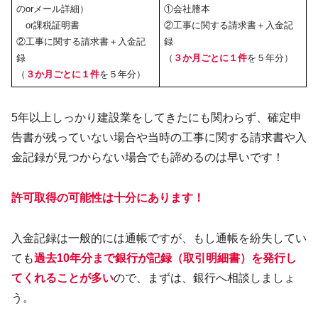
のorメール詳細）
①会社謄本
or課税証明書
②工事に関する請求書＋入金記
②工事に関する請求書＋入金記
録
録
（
３か月ごとに１件
を５年分）
（
３か月ごとに１件
を５年分）
5年以上しっかり建設業をしてきたにも関わらず、確定申
告書が残っていない場合や当時の工事に関する請求書や入
金記録が見つからない場合でも諦めるのは早いです！
許可取得の可能性は十分にあります！
入金記録は一般的には通帳ですが、もし通帳を紛失してい
ても
過去10年分まで銀行が記録（取引明細書）を発行し
てくれることが多い
ので、まずは、銀行へ相談しましょ
う。