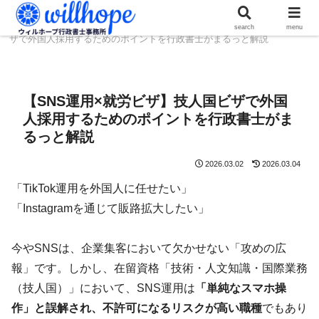
ホーム
ビザコラム
【SNS運用×就労ビザ】技人国ビ
search
menu
ザで外国人採用するためのポイントを行政書士がまるっと解説
【SNS運用×就労ビザ】技人国ビザで外国
人採用するためのポイントを行政書士がま
るっと解説
2026.03.02
2026.03.04
「TikTok運用を外国人に任せたい」
「Instagramを通じて販路拡大したい」
今やSNSは、企業集客において欠かせない「攻めの広
報」です。しかし、在留資格「技術・人文知識・国際業務
（技人国）」において、SNS運用は
「単純なスマホ操
作」と誤解され、不許可になるリスクが高い職種
でもあり