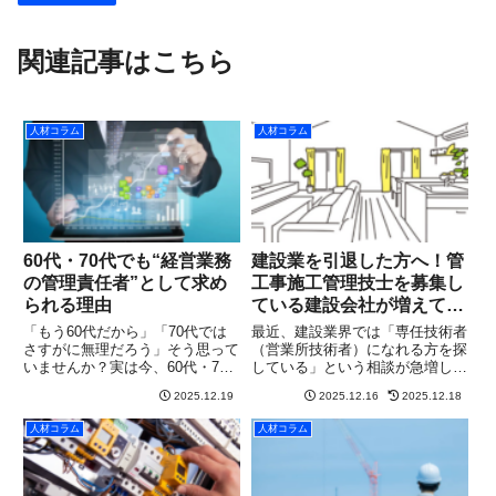
関連記事はこちら
人材コラム
人材コラム
60代・70代でも“経営業務
建設業を引退した方へ！管
の管理責任者”として求め
工事施工管理技士を募集し
られる理由
ている建設会社が増えてい
ます
「もう60代だから」「70代では
最近、建設業界では「専任技術者
さすがに無理だろう」そう思って
（営業所技術者）になれる方を探
いませんか？実は今、60代・70
している」という相談が急増して
代の方が“経営業務の管理責任者
います。実際にウィルホープ行政
2025.12.19
2025.12.16
2025.12.18
（以下、経管）”として強く求め
書士事務所にも、有資格者が引退
られています。建設業界では、若
してしまった有資格者が見つから
人材コラム
人材コラム
手よりも“経営経験のあるシニア
ず建設業許可が取れない許可更新
人材”が不足しているのが現...
や業種追加の直前で専技不足が
判...