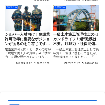
経歴、何かに活かせないか？」
との繋がりが切れるようで寂し
「かといって、週5日フルタイム
い」 「かといって、週5日フルタ
人材コラム
人材コラム
で現場や事務所に縛られるのは体
イムで現場や事務所に縛られるの
力的にもう厳しい」今、そんな
は体力的にもう厳しい」今、そ...
5...
シルバー人材向け！建設業
一級土木施工管理技士のセ
許可取得に重要なポジショ
カンドライフ！週5勤務は
ンがあるのをご存じです
不要。月15万・社保完備で
か？
働く方法
建設業許可と聞くと、多くの方が
​「一級土木施工管理技士として長
「現場で働く人の資格」や「技術
年施工・管理に携わってきたが、
力」を思い浮かべるのではないで
定年後はゆっくりしたい」 「し
しょうか。確かにそれらは重要で
かし、完全に仕事を辞めてしまう
2025.12.22
2025.12.28
2026.01.20
2026.03.26
すが、実は建設業許可を根本から
のは、社会との繋がりが切れるよ
支えているのは、人に関する要件
うで寂しい」 「かといって、週5
です。その中でも特に重要なの
日フルタイムで現場や事務所に縛
が、「経営業務の管理責任者（経
られるのは体力的にもう厳し...
管...