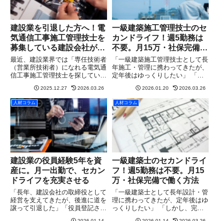
建設業を引退した方へ！電
一級建築施工管理技士のセ
気通信工事施工管理技士を
カンドライフ！週5勤務は
募集している建設会社が増
不要。月15万・社保完備で
えています
働く方法
最近、建設業界では「専任技術者
​「一級建築施工管理技士として長
（営業所技術者）になれる電気通
年施工・管理に携わってきたが、
信工事施工管理技士を探してい
定年後はゆっくりしたい」 「し
る」という相談が急増していま
かし、完全に仕事を辞めてしまう
2025.12.27
2026.03.26
2026.01.20
2026.03.26
す。実際にウィルホープ行政書士
のは、社会との繋がりが切れるよ
事務所にも、有資格者が引退して
うで寂しい」 「かといって、週5
人材コラム
人材コラム
しまった有資格者が見つからず建
日フルタイムで現場や事務所に縛
設業許可が取れない許可更新や業
られるのは体力的にもう厳し...
種追...
建設業の役員経験5年を資
一級建築士のセカンドライ
産に。月一出勤で、セカン
フ！週5勤務は不要。月15
ドライフを充実させる
万・社保完備で働く方法
「長年、建設会社の取締役として
​「一級建築士として長年設計・管
経営を支えてきたが、後進に道を
理に携わってきたが、定年後はゆ
譲って引退した」「役員登記され
っくりしたい」 「しかし、完全
ていた期間が5年以上ある。この
に仕事を辞めてしまうのは、社会
2026.01.14
2026.01.14
2026.03.26