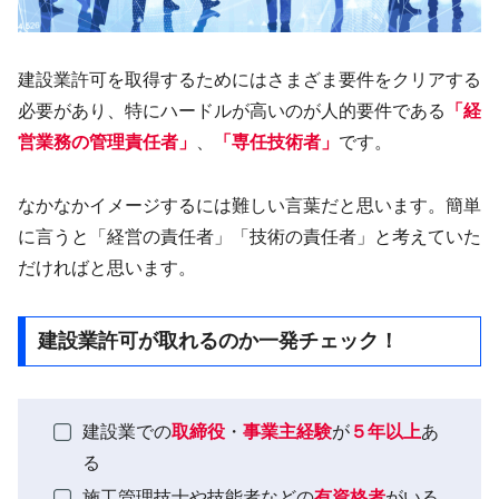
建設業許可を取得するためにはさまざま要件をクリアする
必要があり、特にハードルが高いのが人的要件である
「経
営業務の管理責任者」
、
「専任技術者」
です。
なかなかイメージするには難しい言葉だと思います。簡単
に言うと「経営の責任者」「技術の責任者」と考えていた
だければと思います。
建設業許可が取れるのか一発チェック！
建設業での
取締役
・
事業主経験
が
５年以上
あ
る
施工管理技士や技能者などの
有資格者
がいる