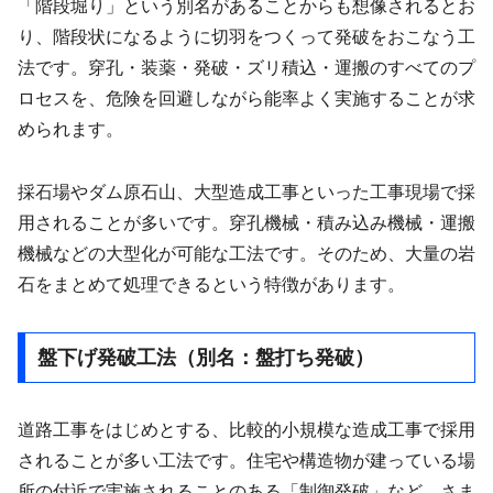
「階段堀り」という別名があることからも想像されるとお
り、階段状になるように切羽をつくって発破をおこなう工
法です。穿孔・装薬・発破・ズリ積込・運搬のすべてのプ
ロセスを、危険を回避しながら能率よく実施することが求
められます。
採石場やダム原石山、大型造成工事といった工事現場で採
用されることが多いです。穿孔機械・積み込み機械・運搬
機械などの大型化が可能な工法です。そのため、大量の岩
石をまとめて処理できるという特徴があります。
盤下げ発破工法（別名：盤打ち発破）
道路工事をはじめとする、比較的小規模な造成工事で採用
されることが多い工法です。住宅や構造物が建っている場
所の付近で実施されることのある「制御発破」など、さま