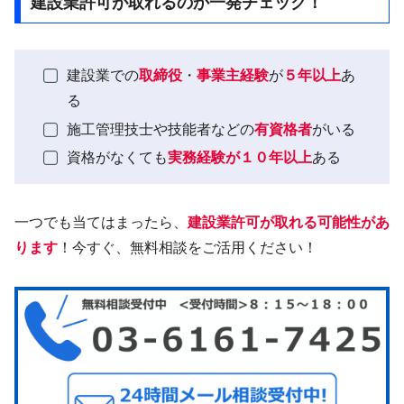
建設業許可が取れるのか一発チェック！
建設業での
取締役
・
事業主経験
が
５年以上
あ
る
施工管理技士や技能者などの
有資格者
がいる
資格がなくても
実務経験が１０年以上
ある
一つでも当てはまったら、
建設業許可が取れる可能性があ
ります
！今すぐ、無料相談をご活用ください！