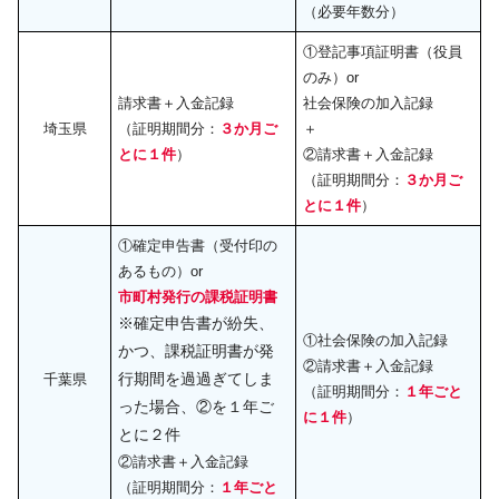
（必要年数分）
①登記事項証明書（役員
のみ）or
請求書＋入金記録
社会保険の加入記録
埼玉県
（証明期間分：
３か月ご
＋
とに１件
）
②請求書＋入金記録
（証明期間分：
３か月ご
とに１件
）
①確定申告書（受付印の
あるもの）or
市町村発行の課税証明書
※確定申告書が紛失、
①社会保険の加入記録
かつ、課税証明書が発
②請求書＋入金記録
行期間を過過ぎてしま
千葉県
（証明期間分：
１年ごと
った場合、②を１年ご
に１件
）
とに２件
②請求書＋入金記録
（証明期間分：
１年ごと