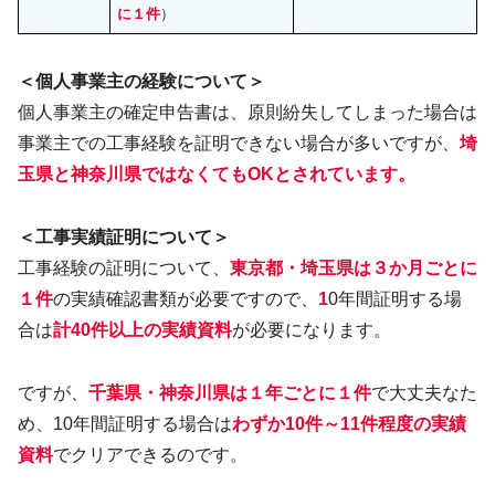
に１件
）
＜個人事業主の経験について＞
個人事業主の確定申告書は、原則紛失してしまった場合は
事業主での工事経験を証明できない場合が多いですが、
埼
玉県と神奈川県ではなくてもOKとされています。
＜工事実績証明について＞
工事経験の証明について、
東京都・埼玉県
は３か月ごとに
１件
の実績確認書類が必要ですので、
1
0年間証明する場
合は
計40件以上の実績資料
が必要になります。
ですが、
千葉県・神奈川県
は１年ごとに１件
で大丈夫なた
め、10年間証明する場合は
わずか10件～11件程度の実績
資料
でクリアできるのです。