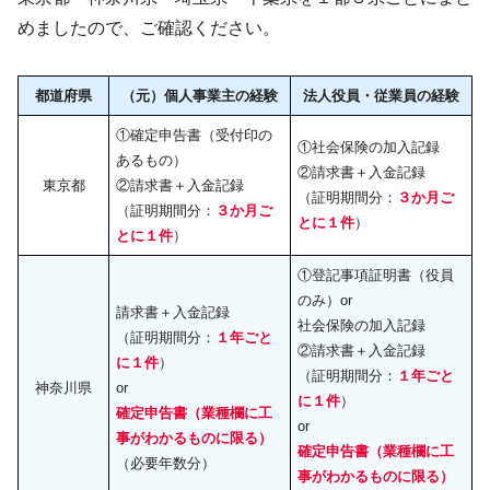
めましたので、ご確認ください。
都道府県
（元）個人事業主の経験
法人役員・従業員の経験
①確定申告書（受付印の
①社会保険の加入記録
あるもの）
②請求書＋入金記録
東京都
②請求書＋入金記録
（証明期間分：
３か月ご
（証明期間分：
３か月ご
とに１件
）
とに１件
）
①登記事項証明書（役員
のみ）or
請求書＋入金記録
社会保険の加入記録
（証明期間分：
１年ごと
②請求書＋入金記録
に１件
）
（証明期間分：
１年ごと
神奈川県
or
に１件
）
確定申告書（業種欄に工
or
事がわかるものに限る）
確定申告書（業種欄に工
（必要年数分）
事がわかるものに限る）