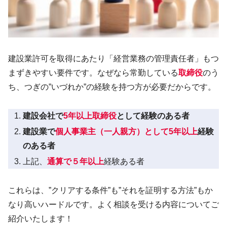
建設業許可を取得にあたり「経営業務の管理責任者」もつ
まずきやすい要件です。なぜなら常勤している
取締役
のう
ち、つぎの”いづれか”の経験を持つ方が必要だからです。
建設会社で
5年以上取締役
として経験のある者
建設業で
個人事業主（一人親方）として5年以上
経験
のある者
上記、
通算で５年以上
経験ある者
これらは、”クリアする条件”も”それを証明する方法”もか
なり高いハードルです。よく相談を受ける内容についてご
紹介いたします！