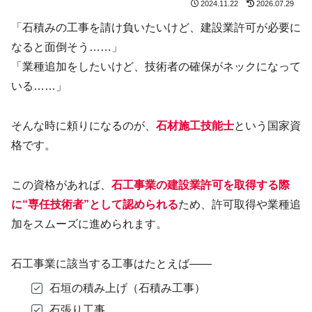
2024.11.22
2026.07.29
「石積みの工事を請け負いたいけど、建設業許可が必要に
なると面倒そう……」
「業種追加をしたいけど、技術者の確保がネックになって
いる……」
そんな時に頼りになるのが、
石材施工技能士
という国家資
格です。
この資格があれば、
石
工事
業の建設業許可を取得する際
に“専任技術者”として認められる
ため、許可取得や業種追
加をスムーズに進められます。
石工事業に該当する工事はたとえば——
石垣の積み上げ（石積み工事）
石張り工事