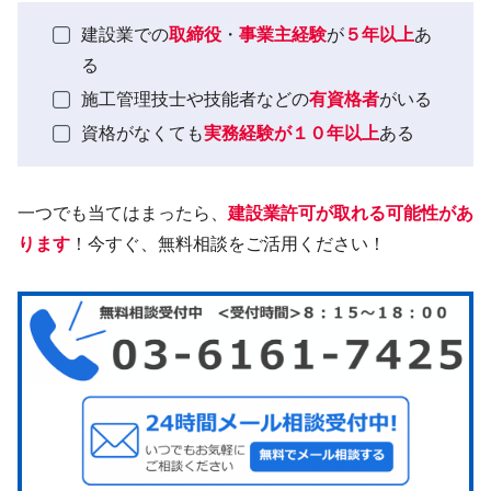
建設業での
取締役
・
事業主経験
が
５年以上
あ
る
施工管理技士や技能者などの
有資格者
がいる
資格がなくても
実務経験が１０年以上
ある
一つでも当てはまったら、
建設業許可が取れる可能性があ
ります
！今すぐ、無料相談をご活用ください！