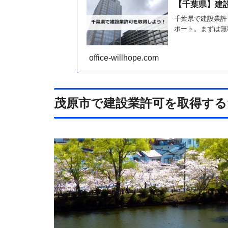
【千葉県】建
千葉県で建設業許
ポート。まずは無
office-willhope.com
茂原市で建設業許可を取得す