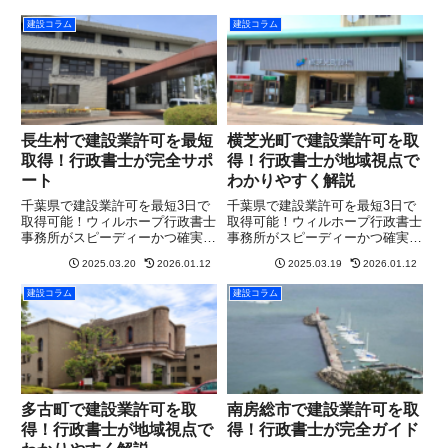
建設コラム
建設コラム
長生村で建設業許可を最短
横芝光町で建設業許可を取
取得！行政書士が完全サポ
得！行政書士が地域視点で
ート
わかりやすく解説
千葉県で建設業許可を最短3日で
千葉県で建設業許可を最短3日で
取得可能！ウィルホープ行政書士
取得可能！ウィルホープ行政書士
事務所がスピーディーかつ確実に
事務所がスピーディーかつ確実に
サポート。まずは無料相談を！
サポート。まずは無料相談を！
2025.03.20
2026.01.12
2025.03.19
2026.01.12
建設コラム
建設コラム
多古町で建設業許可を取
南房総市で建設業許可を取
得！行政書士が地域視点で
得！行政書士が完全ガイド