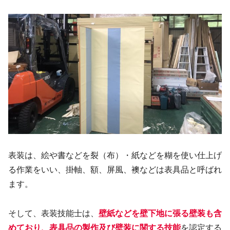
表装は、絵や書などを裂（布）・紙などを糊を使い仕上げ
る作業をいい、掛軸、額、屏風、襖などは表具品と呼ばれ
ます。
そして、表装技能士は、
壁紙などを壁下地に張る壁装も含
めており、表具品の製作及び壁装に関する技能
を認定する