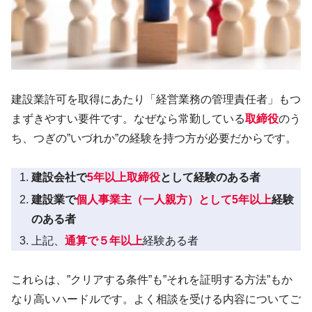
建設業許可を取得にあたり「経営業務の管理責任者」もつ
まずきやすい要件です。なぜなら常勤している
取締役
のう
ち、つぎの”いづれか”の経験を持つ方が必要だからです。
建設会社で
5年以上取締役
として経験のある者
建設業で
個人事業主（一人親方）として5年以上
経験
のある者
上記、
通算で５年以上
経験ある者
これらは、”クリアする条件”も”それを証明する方法”もか
なり高いハードルです。よく相談を受ける内容についてご