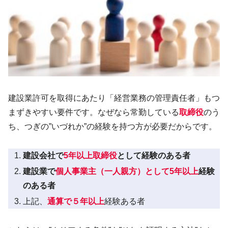
建設業許可を取得にあたり「経営業務の管理責任者」もつ
まずきやすい要件です。なぜなら常勤している
取締役
のう
ち、つぎの”いづれか”の経験を持つ方が必要だからです。
建設会社で
5年以上取締役
として経験のある者
建設業で
個人事業主（一人親方）として5年以上
経験
のある者
上記、
通算で５年以上
経験ある者