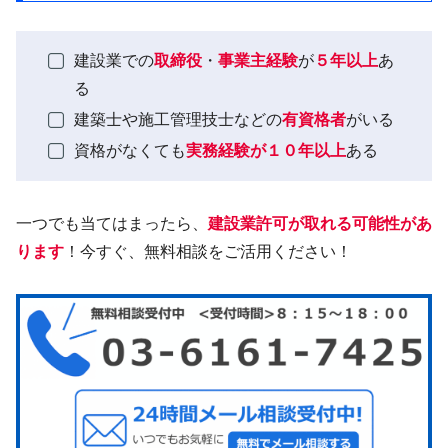
建設業での
取締役
・
事業主経験
が
５年以上
あ
る
建築士や施工管理技士などの
有資格者
がいる
資格がなくても
実務経験が１０年以上
ある
一つでも当てはまったら、
建設業許可が取れる可能性があ
ります
！今すぐ、無料相談をご活用ください！