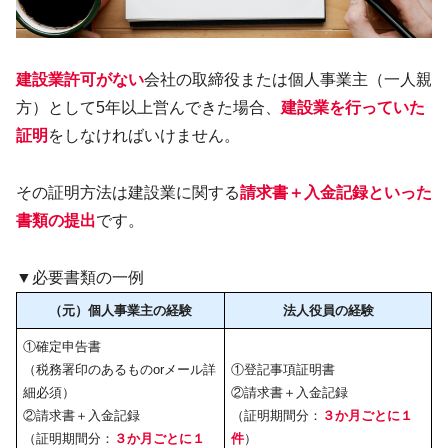
建設業許可がない
会社の取締役または個人事業主（一人親
方）として5年以上営んできた場合、
建設業を行っていた
証明
をしなければいけません。
その証明方法は建設業に関する
請求書＋入金記録といった
書類の提出
です。
▼必要書類の一例
（元）個人事業主の経験
法人役員の経験
①確定申告書
（税務署印のあるものorメール詳
①登記事項証明書
細必須）
②請求書＋入金記録
②請求書＋入金記録
（証明期間分：
３か月ごとに１
（証明期間分：
３か月ごとに１
件
）