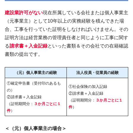
建設業許可がない
現在所属している会社または個人事業主
（元事業主）として10年以上の実務経験を積んできた場
合、工事を行っていた証明をしなければいけません。その
証明方法は経営業務の管理責任者と同じように工事に関す
る
請求書＋入金記録
といった書類＆その会社での在籍確認
書類の提出です。
（元）個人事業主の経験
法人役員・従業員の経験
①確定申告書（受付印のあるも
①社会保険の加入記録
の）
②請求書＋入金記録
②請求書＋入金記録
（証明期間分：
３か月ごとに１
（証明期間分：
３か月ごとに１
件
）
件
）
＜（元）個人事業主の場合＞