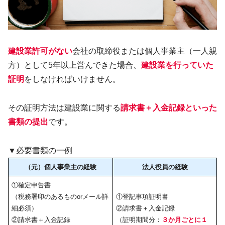
建設業許可がない
会社の取締役または個人事業主（一人親
方）として5年以上営んできた場合、
建設業を行っていた
証明
をしなければいけません。
その証明方法は建設業に関する
請求書＋入金記録といった
書類の提出
です。
▼必要書類の一例
（元）個人事業主の経験
法人役員の経験
①確定申告書
（税務署印のあるものorメール詳
①登記事項証明書
細必須）
②請求書＋入金記録
②請求書＋入金記録
（証明期間分：
３か月ごとに１