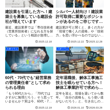
建設業を引退した方へ！建
シルバー人材向け！建設業
築士を募集している建設会
許可取得に重要なポジショ
社が増えています
ンがあるのをご存じです
か？
最近、建設業界では「専任技術者
建設業許可と聞くと、多くの方が
（営業所技術者）になれる方を探
「現場で働く人の資格」や「技術
している」という相談が急増して
力」を思い浮かべるのではないで
います。実際にウィルホープ行政
しょうか。確かにそれらは重要で
2025.12.18
2025.12.22
2025.12.28
書士事務所にも、有資格者が引退
すが、実は建設業許可を根本から
してしまった有資格者が見つから
支えているのは、人に関する要件
人材コラム
人材コラム
ず建設業許可が取れない許可更新
です。その中でも特に重要なの
や業種追加の直前で専技不足が
が、「経営業務の管理責任者（経
判...
管...
60代・70代でも“経営業務
定年退職後、解体工事施工
の管理責任者”として求め
技士を眠らせている方へ！
られる理由
解体工事業許可で求められ
ているわけ
「もう60代だから」「70代では
​定年を迎え、現場を退いてから数
さすがに無理だろう」そう思って
年。「自分の資格も、もう使い道
いませんか？実は今、60代・70
がないだろう」と、引き出しの奥
代の方が“経営業務の管理責任者
に眠らせてはいませんか？それ
2025.12.19
2026.01.10
2026.03.26
（以下、経管）”として強く求め
は、あまりにももったいない誤解