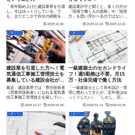
「長年勤め上げた建設業界を引退
建設業許可と聞くと、多くの方が
し、今はゆっくりしている。で
「現場で働く人の資格」や「技術
も、まだどこかで自分の経験を役
力」を思い浮かべるのではないで
立てたい気持ちがある……」​そん
しょうか。確かにそれらは重要で
2025.12.30
2025.12.19
2025.12.22
な大先輩方へ。今、建設業界で
すが、実は建設業許可を根本から
は、あなたの「名前」と「歩んで
支えているのは、人に関する要件
人材コラム
人材コラム
きた歴史」を、喉から手が出るほ
です。その中でも特に重要なの
ど必要としている若手社長たちが
が、「経営業務の管理責任者（経
い...
管...
建設業を引退した方へ！電
一級建築士のセカンドライ
気通信工事施工管理技士を
フ！週5勤務は不要。月15
募集している建設会社が増
万・社保完備で働く方法
えています
最近、建設業界では「専任技術者
​「一級建築士として長年設計・管
（営業所技術者）になれる電気通
理に携わってきたが、定年後はゆ
信工事施工管理技士を探してい
っくりしたい」 「しかし、完全
る」という相談が急増していま
に仕事を辞めてしまうのは、社会
2025.12.27
2026.03.26
2026.01.14
2026.03.26
す。実際にウィルホープ行政書士
との繋がりが切れるようで寂し
事務所にも、有資格者が引退して
い」 「かといって、週5日フルタ
人材コラム
人材コラム
しまった有資格者が見つからず建
イムで現場や事務所に縛られるの
設業許可が取れない許可更新や業
は体力的にもう厳しい」今、そ...
種追...