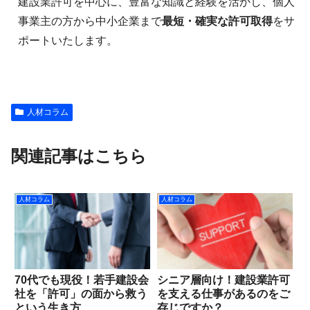
建設業許可を中心に、豊富な知識と経験を活かし、個人
事業主の方から中小企業まで
最短・確実な許可取得
をサ
ポートいたします。
人材コラム
関連記事はこちら
人材コラム
人材コラム
70代でも現役！若手建設会
シニア層向け！建設業許可
社を「許可」の面から救う
を支える仕事があるのをご
という生き方
存じですか？