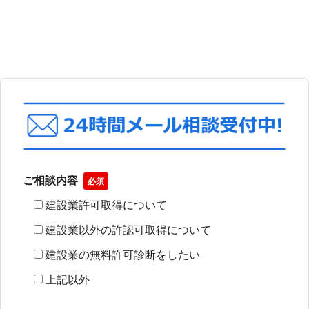
られています。建設業界では、若
です！今、日本の建設業界、特に
手よりも“経営経験のあるシニア
解体業への新規参入や特定許可を
人材”が不足しているのが現...
目指す企業にとって、あなたが
持...
ご相談内容
必須
建設業許可取得について
建設業以外の許認可取得について
建設業の無料許可診断をしたい
上記以外