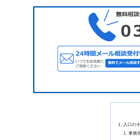
入口の
事務