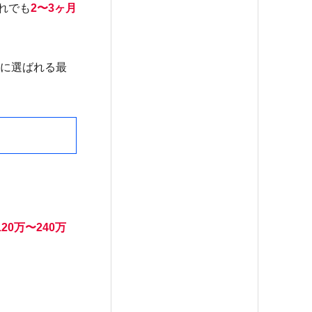
れでも
2〜3ヶ月
に選ばれる最
20万〜240万