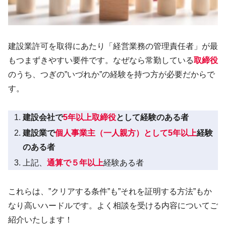
建設業許可を取得にあたり「経営業務の管理責任者」が最
もつまずきやすい要件です。なぜなら常勤している
取締役
のうち、つぎの”いづれか”の経験を持つ方が必要だからで
す。
建設会社で
5年以上取締役
として経験のある者
建設業で
個人事業主（一人親方）として5年以上
経験
のある者
上記、
通算で５年以上
経験ある者
これらは、”クリアする条件”も”それを証明する方法”もか
なり高いハードルです。よく相談を受ける内容についてご
紹介いたします！