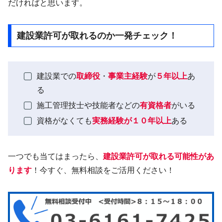
だければと思います。
建設業許可が取れるのか一発チェック！
建設業での
取締役
・
事業主経験
が
５年以上
あ
る
施工管理技士や技能者などの
有資格者
がいる
資格がなくても
実務経験が１０年以上
ある
一つでも当てはまったら、
建設業許可が取れる可能性があ
ります
！今すぐ、無料相談をご活用ください！