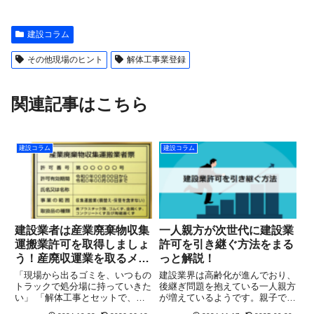
建設コラム
その他現場のヒント
解体工事業登録
関連記事はこちら
建設コラム
建設コラム
建設業者は産業廃棄物収集
一人親方が次世代に建設業
運搬業許可を取得しましょ
許可を引き継ぐ方法をまる
う！産廃収運業を取るメリ
っと解説！
ットをまるっと解説
「現場から出るゴミを、いつもの
建設業界は高齢化が進んでおり、
トラックで処分場に持っていきた
後継ぎ問題を抱えている一人親方
い」 「解体工事とセットで、運
が増えているようです。親子で建
搬費用も自社の売上にしたい」建
設業を営んでいるケースでは、