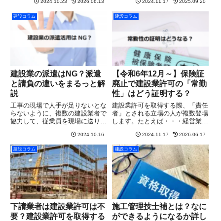
2024.10.23
2026.06.13
2024.11.17
2025.09.20
設現場と産業廃棄物は、切っても
「子どもに建設業許可を引き継げ
切れない関係にあります。特に原
ない」という悩みもあるでしょ
建設コラム
建設コラム
状回復工事や解体工事の現場で
う。個人事業を承継する場合、か
は、産業廃棄物の運搬まで自社で
つては法人化の手法しかありませ
ワ...
んで...
建設業の派遣はNG？派遣
【令和6年12月～】保険証
と請負の違いをまるっと解
廃止で建設業許可の「常勤
説
性」はどう証明する？
工事の現場で人手が足りないとな
建設業許可を取得する際、「責任
らないように、複数の建設業者で
者」とされる立場の人が複数登場
協力して、従業員を現場に送り込
します。たとえば・・・経営業務
むということが日常的に行われて
の管理責任者（経管）専任技術者
2024.10.16
2024.11.17
2026.06.17
いる場合があります。しかし、こ
令３条の使用人（支店責任者な
のことが違法な派遣行為とみなさ
ど）これらの責任者には「常勤し
建設コラム
建設コラム
れる危険性があるのです。このペ
ていること」＝常勤性が求められ
ージでは派遣が禁止される理由
ます。そして今までは、その常勤
と...
性...
下請業者は建設業許可は不
施工管理技士補とは？なに
要？建設業許可を取得する
ができるようになるか詳し