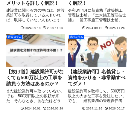
メリットを詳しく解説！
く解説！
建設業に関わる方の中には、建設
令和3年4月に新資格「建築施工
業許可を取得している人もいれ
管理技士補」「土木施工管理技士
ば、取得していない人もいます。
補」「管工事施工管理技士補」
建設業を行うには、必ず建設業許
「造園施工管理技士補」が新設さ
2024.09.18
2025.11.26
2024.09.12
2025.11.26
可が必要となるのではなく、どの
れました。この施工管理技士補
ような工事を行うかにより変わっ
は、まだ新しい制度ですが、将来
建設コラム
建設コラム
てきます。しかし、これまで建設
的に施工管理の仕事に携わりたい
業許可を取得していない方でも、
方にとって重要なステップとなる
こ...
資格...
【抜け道】建設業許可がな
【建設業許可】名義貸し・
くても500万以上の工事を
資格をかりる・非常勤すべ
請負う方法はあるのか？
てダメ！
まだ建設業許可を取っていない。
建設業許可を取得して、500万円
でも、500万円以上の依頼が来
以上の大きな工事を受注したい。
た…そんなとき、あなたはどうし
でも、「経営業務の管理責任者」
ますか？建設業法では、税込500
や「専任技術者」の条件を満たす
2024.10.01
2026.06.29
2024.11.19
2026.06.17
万円以上の工事を請け負うには建
人材がいない…。そんな悩みを抱
設業許可が必要です。建設業許可
える建設業者さんは少なくありま
を取得するには、経営業務管理責
せん。そんな中、親しい同業者や
任者や専任技術者を配置する必...
知人から──おれの名義かして...