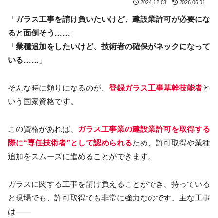
2024.12.03
2026.06.01
「
ガラス工事を請け負いたいけど、建設業許可が必要にな
ると面倒そう……
」
「
業種追加をしたいけど、技術者の確保がネックになって
いる……
」
そんな時に頼りになるのが、
登録ガラス工事基幹技能者
と
いう国家資格です。
この資格があれば、
ガラス工事業の建設業許可を取得する
際に“専任技術者”として認めら
れる
ため、許可取得や業種
追加をスムーズに進めることができます。
ガラスに関する工事を請け負えることができ、持っている
と現場でも、許可取得でも非常に強力なのです。主な工事
は——