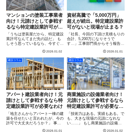
マンションの塗装工事業者
資材高騰で「5,000万円」
向け！元請けとして参戦す
超えが続出。特定建設業許
るなら特定建設業許可が必
可がないと現場が止まる？
要なわけ
「うちは塗装屋だから、特定建設
「社長、今回の下請け見積もりの
業許可なんてまだ先の話だ」 も
合計、5,200万になりそうで
しそう思っているなら、今すぐそ
す…」工事部門長からそう報告を
の認識を変える必要があるかもし
受けた時、背筋が凍るような思い
2026.01.02
2026.01.01
れません。今、マンション修繕の
をしたことはありませんか？今、
現場では、資材の高騰、足場代の
建設業界を襲っている資材高騰と
建設コラム
建設コラム
跳ね上がり、そして人手不足によ
人件費の爆騰。 これまで「一般
る外注費の上昇。これらによっ
建設業許可」で十分に回せてい
て...
た...
アパート建設業者向け！元
商業施設の設備業者向け！
請けとして参戦するなら特
元請けとして参戦するなら
定建設業許可が必要なわけ
特定建設業許可が必要なわ
け
「地主さんからアパート一棟の建
「技術力はある。実績もある。で
築を任せたいと言われたが、今の
も、大きな現場の元請になれな
許可で大丈夫だろうか？」 事業
い……」 もし商業施設の設備工
を拡大させている一般建設業許可
事を手がける中で、そんなもどか
2026.01.01
2026.01.02