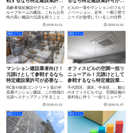
戦するなら特定建設業許可
るなら特定建設業許可が必
が必要なわけ
要なわけ
高齢者福祉施設やクリニック、グ
ビルの一室やマンションのフルリ
ループホームの建設。これら公共
ノベーション。近年、一都三県で
性の高い施設の元請を担うこと
ニーズが急増しているこの分野で
は、建設業者の実績としてこれ以
すが、内装仕上工事業などの専門
2026.01.01
2026.01.01
上ないブランドになります。しか
工事として請け負う場合、避けて
し、医療・福祉建築の世界に本格
通れないのが下請代金5,000万円
建設コラム
建設コラム
参入する際、最大の障壁となるの
（税込）の壁です。内装工事など
が「特定建設業許可」の有無で
の専門工事において下請けに...
す。...
マンション建設業者向け！
オフィスビルの空調一括リ
元請けとして参戦するなら
ニューアル！元請けとして
特定建設業許可が必要なわ
参戦するなら特定建設業許
け
可が必要なわけ
RC造や鉄筋コンクリート造の中
千代田区、港区、中央区……都心
高層マンション建設。この領域の
のオフィスビルでは、空調設備の
元請へステップアップすること
老朽化に伴う「一括リニューア
は、建設業者として一つの頂点を
ル」がピークを迎えています。こ
2026.01.01
2026.01.07
目指すことを意味します。しか
れまでは大手ゼネコンやサブコン
し、マンション建設において最大
が元請として入っていましたが、
建設コラム
建設コラム
の障壁となるのが、下請代金の制
今のオーナー（不動産会社や管理
限、すなわち「特定建設業許可」
会社）の本音は「技術力がある設
の壁...
備...