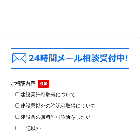
業者から、最近このような相談が
しさを感じているなら、原因は技
急増しています。戸建て住宅メイ
術ではなく「特定建設業許可」と
ンの「一般建設業許可」から、ア
いう武器の欠如にあるかもしれま
パート建築の「元請」へとステ
せん。近年、商業施設のリニュー
ー...
ア...
ご相談内容
必須
建設業許可取得について
建設業以外の許認可取得について
建設業の無料許可診断をしたい
上記以外