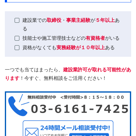
建設業での
取締役
・
事業主経験
が
５年以上
あ
る
技能士や施工管理技士などの
有資格者
がいる
資格がなくても
実務経験が１０年以上
ある
一つでも当てはまったら、
建設業許可が取れる可能性があ
ります
！今すぐ、無料相談をご活用ください！