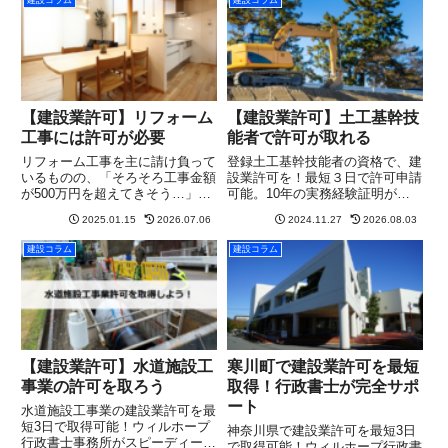
建設コラム
建設コラム
【建設業許可】リフォーム
【建設業許可】土工基幹技
工事には許可が必要
能者で許可が取れる
リフォーム工事を主に請け負って
登録土工基幹技能者の資格で、建
いるものの、「そろそろ工事金額
設業許可を！最短３日で許可申請
が500万円を超えてきそう…」
可能。10年の実務経験証明が不
「元請業者から建設業許可を取る
要で、とび土工工事業の許可取得
2025.01.15
2026.07.06
2024.11.27
2026.08.03
ように言われた…」「無許可業者
や業種追加に有利。申請のポイン
には工事を発注できないと言われ
トや注意点もわかりやすく解説し
建設コラム
建設コラム
た…」そんな状況に直面し、「ど
ます。
うすれば建設業許可が取れるの
か...
【建設業許可】水道施設工
寒川町で建設業許可を最短
事業の許可を取ろう
取得！行政書士が完全サポ
ート
水道施設工事業の建設業許可を最
短3日で取得可能！ウィルホープ
神奈川県で建設業許可を最短3日
行政書士事務所がスピーディーか
で取得可能！ウィルホープ行政書