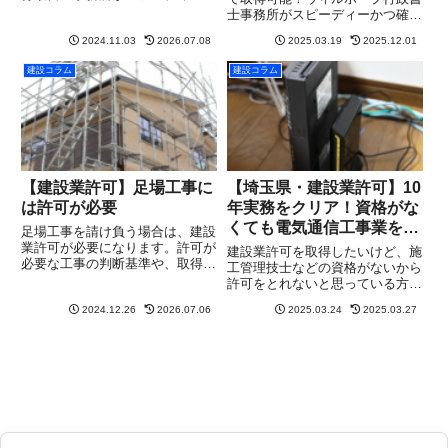
つ確実にサポート。まずは無料相
士事務所がスピーディーかつ確実
談を！
にサポート。まずは無料相談を！
2024.11.03
2026.07.08
2025.03.19
2025.12.01
建設コラム
建設コラム
【建設業許可】足場工事に
【埼玉県・建設業許可】10
は許可が必要
年実務をクリア！資格がな
くても電気通信工事業を取
足場工事を請け負う場合は、建設
得した事例をご紹介
業許可が必要になります。許可が
建設業許可を取得したいけど、施
必要な工事の判断基準や、取得に
工管理技士などの資格がないから
必要な要件・手続きについてわか
許可をとれないと思っている方も
りやすく解説します。
多いのではないでしょうか？実
2024.12.26
2026.07.06
2025.03.24
2025.03.27
は、特別な資格がなくても、許可
を受けようとする建設業種を10
年以上の実務経験を証明できれば
建設業許可を取得できる可能性が
あ...