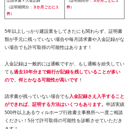
②請求書＋入金記録
（証明期間分：
３か月ごとに１
（証明期間分：
３か月ごとに１
件
）
件
）
5年以上しっかり建設業をしてきたにも関わらず、証明書
類が手元に残っていない場合や毎月請求書や入金記録がな
い場合でも許可取得の可能性はあります！
入金記録は一般的には通帳ですが、もし通帳を紛失してい
ても
過去10年分まで銀行
が
記録を残していることが多い
ので、何とかなる可能性が高いです
！
請求書が残っていない場合でも
入金記録さえ入手すること
ができれば、証明する方法はいくつもあります。
申請実績
500件以上あるウィルホープ行政書士事務所へ一度ご相談
ください！5分で許可取得の可能性を診断させていただき
ます！