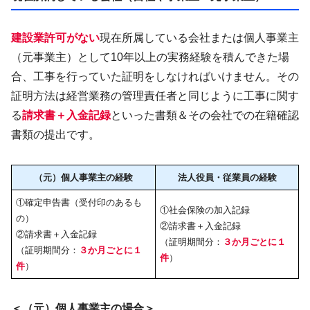
建設業許可がない
現在所属している会社または個人事業主
（元事業主）として10年以上の実務経験を積んできた場
合、工事を行っていた証明をしなければいけません。その
証明方法は経営業務の管理責任者と同じように工事に関す
る
請求書＋入金記録
といった書類＆その会社での在籍確認
書類の提出です。
（元）個人事業主の経験
法人役員・従業員の経験
①確定申告書（受付印のあるも
①社会保険の加入記録
の）
②請求書＋入金記録
②請求書＋入金記録
（証明期間分：
３か月ごとに１
（証明期間分：
３か月ごとに１
件
）
件
）
＜（元）個人事業主の場合＞