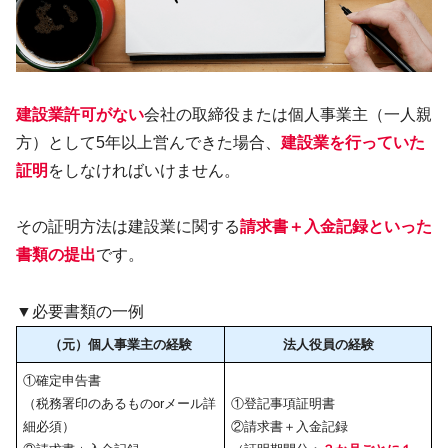
建設業許可がない
会社の取締役または個人事業主（一人親
方）として5年以上営んできた場合、
建設業を行っていた
証明
をしなければいけません。
その証明方法は建設業に関する
請求書＋入金記録といった
書類の提出
です。
▼必要書類の一例
（元）個人事業主の経験
法人役員の経験
①確定申告書
（税務署印のあるものorメール詳
①登記事項証明書
細必須）
②請求書＋入金記録