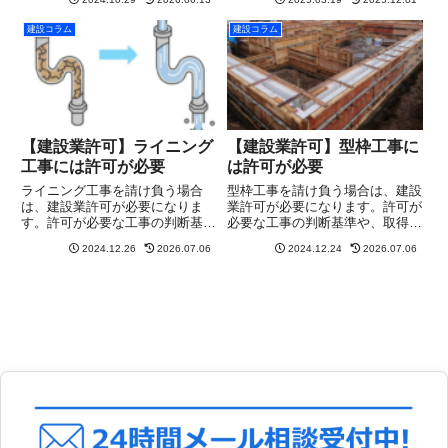
建設コラム
建設コラム
【建設業許可】ライニング
【建設業許可】型枠工事に
工事には許可が必要
は許可が必要
ライニング工事を請け負う場合
型枠工事を請け負う場合は、建設
は、建設業許可が必要になりま
業許可が必要になります。許可が
す。許可が必要な工事の判断基準
必要な工事の判断基準や、取得に
や、取得に必要な要件・手続きに
必要な要件・手続きについてわか
2024.12.26
2026.07.06
2024.12.24
2026.07.06
ついてわかりやすく解説します。
りやすく解説します。