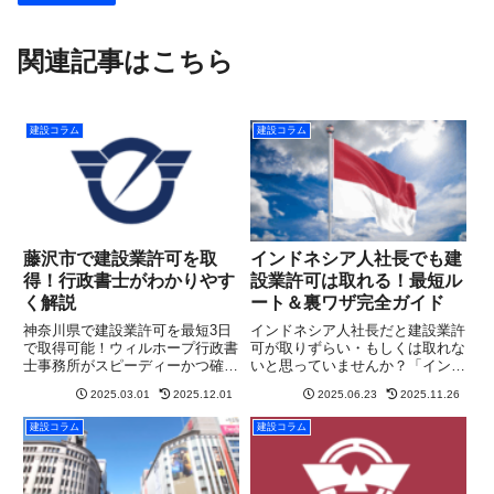
関連記事はこちら
建設コラム
建設コラム
藤沢市で建設業許可を取
インドネシア人社長でも建
得！行政書士がわかりやす
設業許可は取れる！最短ル
く解説
ート＆裏ワザ完全ガイド
神奈川県で建設業許可を最短3日
インドネシア人社長だと建設業許
で取得可能！ウィルホープ行政書
可が取りずらい・もしくは取れな
士事務所がスピーディーかつ確実
いと思っていませんか？「インド
にサポート。まずは無料相談を！
ネシア人だから建設業許可は取り
2025.03.01
2025.12.01
2025.06.23
2025.11.26
づらい…」「永住権がないと無理
では？」「在日してまだ数年、申
建設コラム
建設コラム
請なんて無理では？」そんなふう
に感じていませんか？こうした
不...