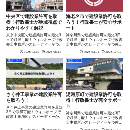
中央区で建設業許可を取
海老名市で建設業許可を取
得！行政書士が地域視点で
ろう！行政書士が安心サポ
わかりやすく解説
ート
東京中央区で建設業許可を最短3
神奈川県で建設業許可を最短3日
日で取得可能！ウィルホープ行政
で取得可能！ウィルホープ行政書
書士事務所がスピーディーかつ確
士事務所がスピーディーかつ確実
実にサポート。まずは無料相談
にサポート。まずは無料相談を！
2025.03.02
2026.06.13
2025.03.01
2025.12.01
を！
建設コラム
建設コラム
さく井工事業の建設業許可
湯河原町で建設業許可を取
を取ろう！
得！行政書士が完全サポー
ト
さく井工事業の建設業許可を最短
3日で取得可能！ウィルホープ行
神奈川県で建設業許可を最短3日
政書士事務所がスピーディーかつ
で取得可能！ウィルホープ行政書
確実にサポート。まずは無料相談
士事務所がスピーディーかつ確実
を！
にサポート。まずは無料相談を！
2024.10.29
2026.06.13
2025.03.19
2025.12.01