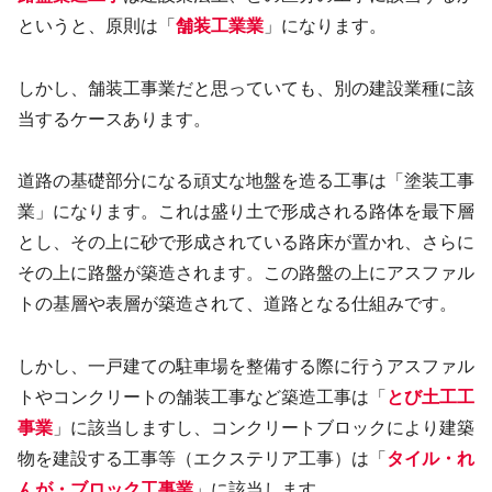
というと、原則は「
舗装工業業
」になります。
しかし、舗装工事業だと思っていても、別の建設業種に該
当するケースあります。
道路の基礎部分になる頑丈な地盤を造る工事は「塗装工事
業」になります。これは盛り土で形成される路体を最下層
とし、その上に砂で形成されている路床が置かれ、さらに
その上に路盤が築造されます。この路盤の上にアスファル
トの基層や表層が築造されて、道路となる仕組みです。
しかし、一戸建ての駐車場を整備する際に行うアスファル
トやコンクリートの舗装工事など築造工事は「
とび土工工
事業
」に該当しますし、コンクリートブロックにより建築
物を建設する工事等（エクステリア工事）は「
タイル・れ
んが・ブロック工事
業
」に該当します。