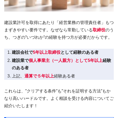
建設業許可を取得にあたり「経営業務の管理責任者」もつ
まずきやすい要件です。なぜなら常勤している
取締役
のう
ち、つぎの”いづれか”の経験を持つ方が必要だからです。
建設会社で
5年以上取締役
として経験のある者
建設業で
個人事業主（一人親方）として5年以上
経験
のある者
上記、
通算で５年以上
経験ある者
これらは、”クリアする条件”も”それを証明する方法”もか
なり高いハードルです。よく相談を受ける内容についてご
紹介いたします！