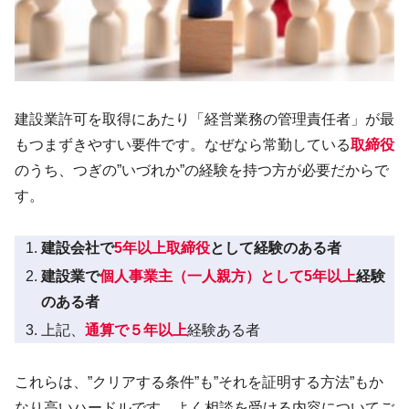
建設業許可を取得にあたり「経営業務の管理責任者」が最
もつまずきやすい要件です。なぜなら常勤している
取締役
のうち、つぎの”いづれか”の経験を持つ方が必要だからで
す。
建設会社で
5年以上取締役
として経験のある者
建設業で
個人事業主（一人親方）として5年以上
経験
のある者
上記、
通算で５年以上
経験ある者
これらは、”クリアする条件”も”それを証明する方法”もか
なり高いハードルです。よく相談を受ける内容についてご