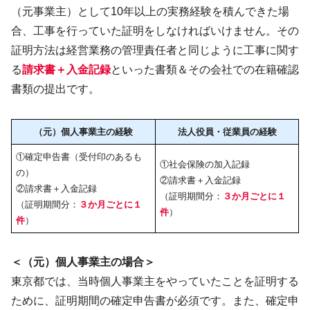
（元事業主）として10年以上の実務経験を積んできた場
合、工事を行っていた証明をしなければいけません。その
証明方法は経営業務の管理責任者と同じように工事に関す
る
請求書＋入金記録
といった書類＆その会社での在籍確認
書類の提出です。
（元）個人事業主の経験
法人役員・従業員の経験
①確定申告書（受付印のあるも
①社会保険の加入記録
の）
②請求書＋入金記録
②請求書＋入金記録
（証明期間分：
３か月ごとに１
（証明期間分：
３か月ごとに１
件
）
件
）
＜（元）個人事業主の場合＞
東京都では、当時個人事業主をやっていたことを証明する
ために、証明期間の確定申告書が必須です。また、確定申