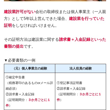
建設業許可がない
会社の取締役または個人事業主（一人親
方）として5年以上営んできた場合、
建設業を行っていた
証明
をしなければいけません。
その証明方法は建設業に関する
請求書＋入金記録といった
書類の提出
です。
▼必要書類の一例
（元）個人事業主の経験
法人役員の経験
①確定申告書
（税務署印のあるものorメール詳
①登記事項証明書
細必須）
②請求書＋入金記録
②請求書＋入金記録
（証明期間分：
３か月ごとに１
（証明期間分：
３か月ごとに１
件
）
件
）