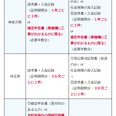
のみ）or
請求書＋入金記録
社会保険の加入記録
（証明期間分：
１年ごと
②請求書＋入金記録
に１件
）
（証明期間分：
１年ごと
神奈川県
or
に１件
）
確定申告書（業種欄に工
or
事がわかるものに限る）
確定申告書（業種欄に工
（必要年数分）
事がわかるものに限る）
（必要年数分）
①登記事項証明書（役員
のみ）or
請求書＋入金記録
社会保険の加入記録
埼玉県
（証明期間分：
３か月ご
＋
とに１件
）
②請求書＋入金記録
（証明期間分：
３か月ご
とに１件
）
①確定申告書（受付印の
あるもの）or
市町村発行の課税証明書