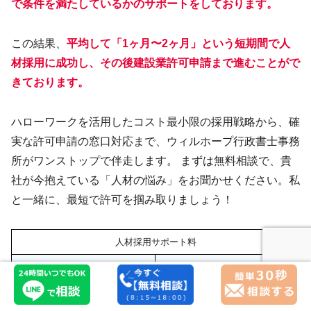
で条件を満たしているかのサポート
を
しております
。
この結果、
平均して「1ヶ月〜2ヶ月」という短期間で人
材採用に成功し、その後建設業許可申請まで進むことがで
きております。
ハローワークを活用したコスト最小限の採用戦略から、確
実な許可申請の窓口対応まで、ウィルホープ行政書士事務
所がワンストップで伴走します。 まずは無料相談で、貴
社が今抱えている「人材の悩み」をお聞かせください。私
と一緒に、最短で許可を掴み取りましょう！
人材採用サポート料
対面での面接同席(税抜）
￥30,000／回
オンラインでの面接同席(税抜）
￥20,000／回