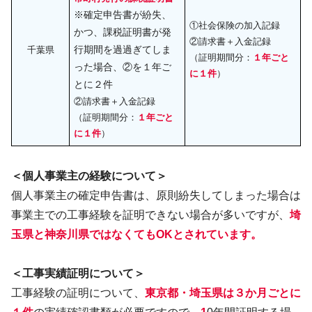
※確定申告書が紛失、
①社会保険の加入記録
かつ、課税証明書が発
②請求書＋入金記録
行期間を過過ぎてしま
千葉県
（証明期間分：
１年ごと
った場合、②を１年ご
に１件
）
とに２件
②請求書＋入金記録
（証明期間分：
１年ごと
に１件
）
＜個人事業主の経験について＞
個人事業主の確定申告書は、原則紛失してしまった場合は
事業主での工事経験を証明できない場合が多いですが、
埼
玉県と神奈川県ではなくてもOKとされています。
＜工事実績証明について＞
工事経験の証明について、
東京都・埼玉県
は３か月ごとに