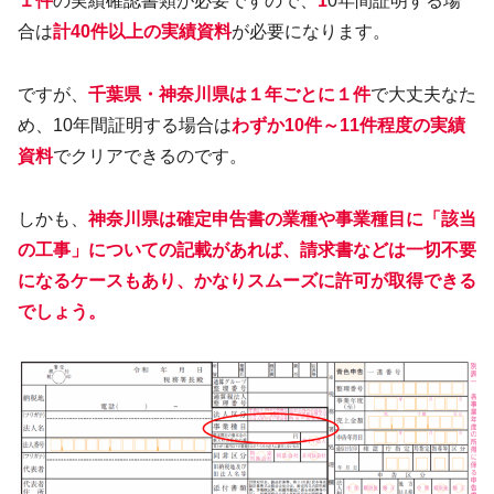
１件
の実績確認書類が必要ですので、
1
0年間証明する場
合は
計40件以上の実績資料
が必要になります。
ですが、
千葉県・神奈川県
は１年ごとに１件
で大丈夫なた
め、10年間証明する場合は
わずか10件～11件程度の実績
資料
でクリアできるのです。
しかも、
神奈川県は確定申告書の業種や事業種目に「該当
の工事」についての記載があれば、請求書などは一切不要
になるケースもあり、かなりスムーズに許可が取得できる
でしょう。