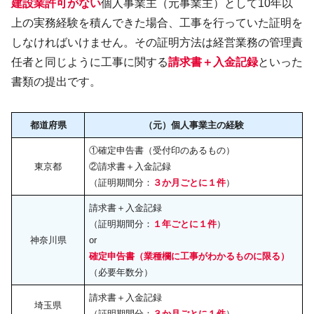
建設業許可がない
個人事業主（元事業主）として10年以
上の実務経験を積んできた場合、工事を行っていた証明を
しなければいけません。その証明方法は経営業務の管理責
任者と同じように工事に関する
請求書＋入金記録
といった
書類の提出です。
都道府県
（元）個人事業主の経験
①確定申告書（受付印のあるもの）
東京都
②請求書＋入金記録
（証明期間分：
３か月ごとに１件
）
請求書＋入金記録
（証明期間分：
１年ごとに１件
）
神奈川県
or
確定申告書（業種欄に工事がわかるものに限る）
（必要年数分）
請求書＋入金記録
埼玉県
（証明期間分：
３か月ごとに１件
）