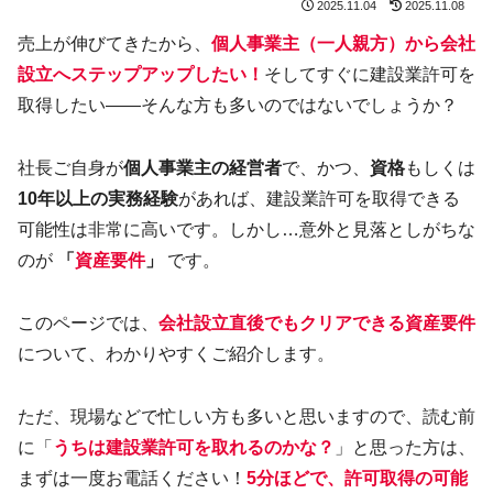
2025.11.04
2025.11.08
売上が伸びてきたから、
個人事業主（一人親方）から会社
設立へステップアップしたい！
そしてすぐに建設業許可を
取得したい——そんな方も多いのではないでしょうか？
社長ご自身が
個人事業主の経営者
で、かつ、
資格
もしくは
10年以上の実務経験
があれば、建設業許可を取得できる
可能性は非常に高いです。しかし…意外と見落としがちな
のが
「
資産要件
」
です。
このページでは、
会社設立直後でもクリアできる資産要件
について、わかりやすくご紹介します。
ただ、現場などで忙しい方も多いと思いますので、読む前
に「
うちは建設業許可を取れるのかな？
」と思った方は、
まずは一度お電話ください！
5分ほどで、許可取得の可能