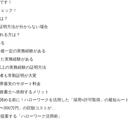
です！
チェック！
は？
証明方法が分からない場合
れる方は？
いる
得後一定の実務経験がある
じた実務経験がある
以上の実務経験の証明方法
者も常勤証明が大変
界最安のサポート料金
政書士へ依頼するメリット
諦める前に！ハローワークを活用した「採用×許可取得」の最短ルート
〜300万円」の巨額コストが…
が提案する「ハローワーク活用術」