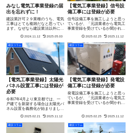
みなし電気工事業登録の届
【電気工事業登録】信号設
出を忘れずに！
備工事には登録が必要
建設業許可２９業種のうち、電気
信号設備工事を施工しようと思っ
工事はとても複雑だなと思ってい
ているが、「元請業者から電気工
ます。なぜなら建設業法以外にも
事業登録を受けているか聞かれて
電気工事業法がかかわってくるか
いる…」「元請業者から無登録業
2024.11.12
2025.05.03
2025.02.25
2025.11.12
らです。特に、電気工事業の建設
者には工事を発注しないと言われ
業許可を取得しても、電気工事を
た…」そんな状況に直面し、「ど
建設コラム
建設コラム
施工する場合はみなし電気工事業
うすれば電気工事業の登録を受け
登録の開始届出書を提出しなけ
られるか分からない」という方
れ...
も...
【電気工事業登録】太陽光
【電気工事業登録】発電設
パネル設置工事には登録が
備工事には登録が必要
必要
発電設備工事を施工しようと思っ
ているが、「元請業者から電気工
令和7年4月より東京都では、一
事業登録を受けているか聞かれて
戸建てを新築する場合は太陽光パ
いる…」「元請業者から無登録業
ネル設置を義務化が始まりまし
者には工事を発注しないと言われ
た。そのため、今後太陽光パネル
た…」そんな状況に直面し、「ど
2025.02.21
2025.11.12
2025.02.25
2025.11.12
設置工事はますます需要が出てく
うすれば電気工事業の登録を受け
ることが予想されます。そこで太
建設コラム
建設コラム
られるか分からない」という方
陽光パネル設置を施工しようと思
も...
っているが、「元請業者から電気