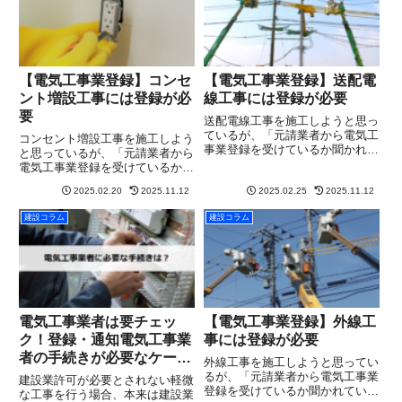
工...
【電気工事業登録】コンセ
【電気工事業登録】送配電
ント増設工事には登録が必
線工事には登録が必要
要
送配電線工事を施工しようと思っ
ているが、「元請業者から電気工
コンセント増設工事を施工しよう
事業登録を受けているか聞かれて
と思っているが、「元請業者から
いる…」「元請業者から無登録業
電気工事業登録を受けているか聞
者には工事を発注しないと言われ
かれている…」「元請業者から無
た…」そんな状況に直面し、「ど
2025.02.20
2025.11.12
2025.02.25
2025.11.12
登録業者には工事を発注しないと
うすれば電気工事業の登録を受け
言われた…」そんな状況に直面
建設コラム
建設コラム
られるか分からない」という方
し、「どうすれば電気工事業の登
も...
録を受けられるか分からない」と
い...
電気工事業者は要チェッ
【電気工事業登録】外線工
ク！登録・通知電気工事業
事には登録が必要
者の手続きが必要なケース
外線工事を施工しようと思ってい
とは？
るが、「元請業者から電気工事業
建設業許可が必要とされない軽微
登録を受けているか聞かれてい
な工事を行う場合、本来は建設業