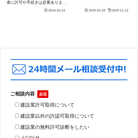
る…」「元請業者から無登録業者
者に許可や手続きは必要ありませ
には工事を発注しないと言われ
ん。しかし、電気工事を行う場合
た…」そんな状況に直面し、「ど
2024.10.14
2025.02.25
2025.11.12
は、その工事の規模に関係なく一
うすれば電気工事業の登録を受け
定の知識や技能が求められます。
られるか分からない」という方も
そこで、建設業法上の許可（建設
多い...
業許可）とは別に、電気工事業
法...
ご相談内容
必須
建設業許可取得について
建設業以外の許認可取得について
建設業の無料許可診断をしたい
上記以外