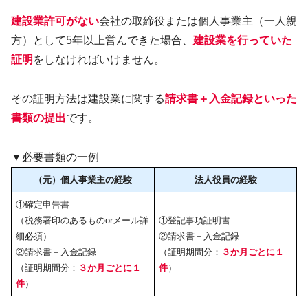
建設業許可がない
会社の取締役または個人事業主（一人親
方）として5年以上営んできた場合、
建設業を行っていた
証明
をしなければいけません。
その証明方法は建設業に関する
請求書＋入金記録といった
書類の提出
です。
▼必要書類の一例
（元）個人事業主の経験
法人役員の経験
①確定申告書
（税務署印のあるものorメール詳
①登記事項証明書
細必須）
②請求書＋入金記録
②請求書＋入金記録
（証明期間分：
３か月ごとに１
（証明期間分：
３か月ごとに１
件
）
件
）