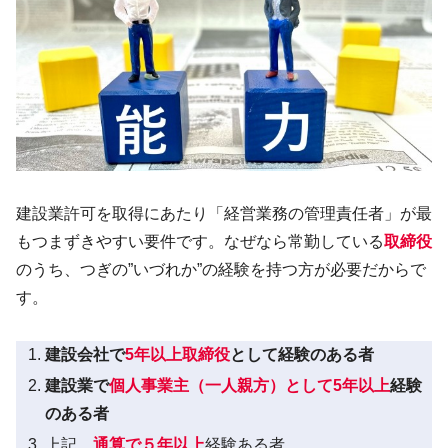
建設業許可を取得にあたり「経営業務の管理責任者」が最
もつまずきやすい要件です。なぜなら常勤している
取締役
のうち、つぎの”いづれか”の経験を持つ方が必要だからで
す。
建設会社で
5年以上取締役
として経験のある者
建設業で
個人事業主（一人親方）として5年以上
経験
のある者
上記、
通算で５年以上
経験ある者