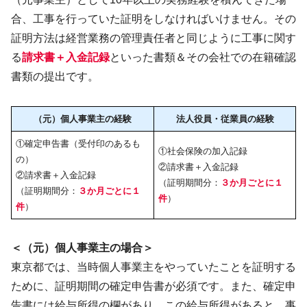
合、工事を行っていた証明をしなければいけません。その
証明方法は経営業務の管理責任者と同じように工事に関す
る
請求書＋入金記録
といった書類＆その会社での在籍確認
書類の提出です。
（元）個人事業主の経験
法人役員・従業員の経験
①確定申告書（受付印のあるも
①社会保険の加入記録
の）
②請求書＋入金記録
②請求書＋入金記録
（証明期間分：
３か月ごとに１
（証明期間分：
３か月ごとに１
件
）
件
）
＜（元）個人事業主の場合＞
東京都では、当時個人事業主をやっていたことを証明する
ために、証明期間の確定申告書が必須です。また、確定申
告書には給与所得の欄があり、この給与所得があると、事