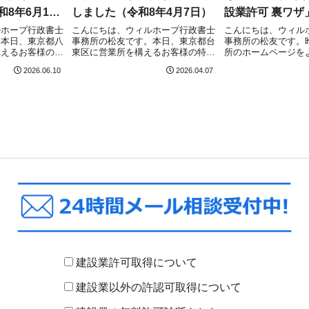
8年6月10
しました（令和8年4月7日）
設業許可 裏ワザ
に！
ルホープ行政書士
こんにちは、ウィルホープ行政書士
こんにちは、ウィル
。本日、東京都八
事務所の松友です。本日、東京都台
事務所の松友です。
構えるお客様の一
東区に営業所を構えるお客様の特定
所のホームページを
規）について、東
建設業許可（新規）について、東京
く、より有益なもの
2026.06.10
2026.04.07
部 建設課）に
都庁（市街地建設部 建設課）にて
Web制作会社のプロ
されました！東京
無事に申請受理されました！東京都
の方々と打ち合わせ
得を目指している
で建設業許可取得を目指している方
プロの視点に刺激を
はこちらの記事を...
なりにコツコツと作..
建設業許可取得について
建設業以外の許認可取得について