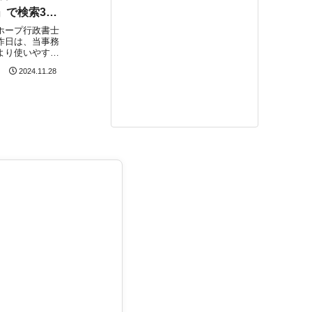
」で検索3位
ホープ行政書士
昨日は、当事務
より使いやす
にするため、
2024.11.28
フェッショナル
を行いました。
受けた一日自分
.