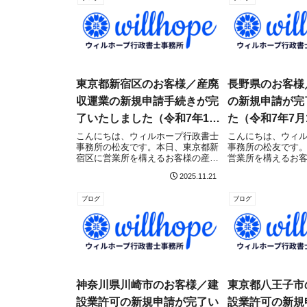
東京都新宿区のお客様／産廃
長野県のお客様
収運業の新規申請手続きが完
の新規申請が完
了いたしました（令和7年11
た（令和7年7月
月21日）
こんにちは、ウィルホープ行政書士
こんにちは、ウィ
事務所の松友です。本日、東京都新
事務所の松友です
宿区に営業所を構えるお客様の産業
営業所を構えるお
廃棄物収集運搬業許可（埼玉県・新
（新規）について
2025.11.21
規）について、埼玉県庁（廃棄物指
にて無事に申請受
導課）にて無事に届出受理されまし
量業登録を目指し
ブログ
ブログ
た！産業廃棄物収集運搬業許可取得
の記事をご確認く
を目指している方...
録は申請後約70...
神奈川県川崎市のお客様／建
東京都八王子市
設業許可の新規申請が完了い
設業許可の新規