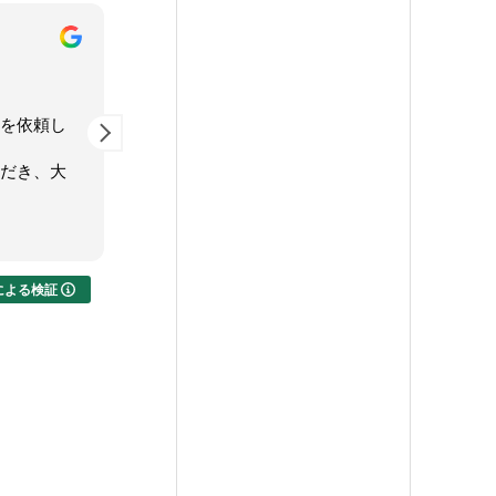
陳燕
4 か月 前
大変お世話
３年前に建設業許可申請をサポー
建
フットワー
トしていただき、この度宅建業免
技
で驚くほど
許申請もお手伝いしていただきま
り
理までたど
した！ビザについてもいつも丁寧
わかりやす
に教えていただき助かっておりま
続きを読む
ような行政
す。
許可は申請
、これから
代表の松友さんはレスポンスも早
exによる検証
と思うので
く信頼できる先生です！引き続き
出会えたこ
よろしくお願いいたします。