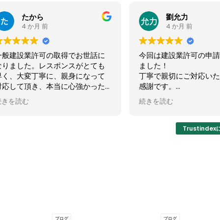
劉允力
14
4 か月 前
4 か月 前
今回は建設業許可の申請を依頼し
「建設業許可申請」で
ました！
になりました。とても
丁寧で親切にご対応いただき、大
クが良く、対応も迅速
感謝です。
のスピード感で申請受
これからも引き続きよろしくお願
り着きました。説明も
続きを読む
続きを読む
いいたします！
く親切丁寧のお手本の
書士先生です。建設業
して終わりではないし
Trustind
長いお付き合いになる
信頼できる行政書士に
とを喜んでおります。
ブログ
ブログ