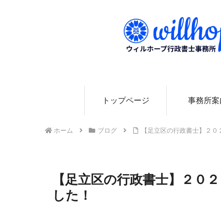
0
トップページ
事務所案
ホーム
ブログ
【足立区の行政書士】２０
【足立区の行政書士】２０２
した！