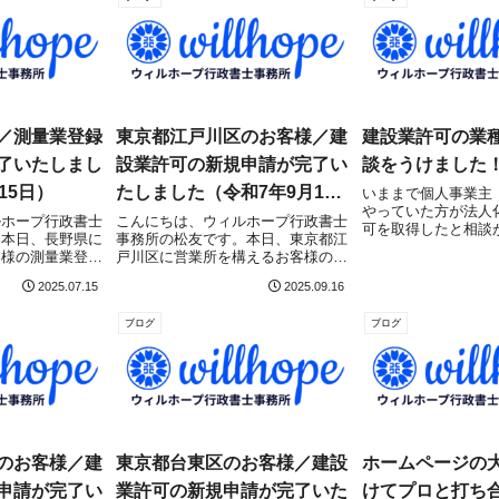
／測量業登録
東京都江戸川区のお客様／建
建設業許可の業
了いたしまし
設業許可の新規申請が完了い
談をうけました
15日）
たしました（令和7年9月16
いままで個人事業主
やっていた方が法人
日）
ルホープ行政書士
こんにちは、ウィルホープ行政書士
可を取得したと相談
。本日、長野県に
事務所の松友です。本日、東京都江
ただ、建設業許可２
客様の測量業登録
戸川区に営業所を構えるお客様の建
許可をとればいいの
、関東地方整備局
設業許可（新規）について、東京都
のことで色々ヒアリ
2025.07.15
2025.09.16
理されました！測
庁（市街地建設部 建設課）にて無
だきました。最初は
ている方はこちら
事に申請受理されました！東京都で
っていたので内装...
ブログ
ブログ
ださい！測量業登
建設業許可取得を目指している方は
こちらの記事をご...
のお客様／建
東京都台東区のお客様／建設
ホームページの
申請が完了い
業許可の新規申請が完了いた
けてプロと打ち