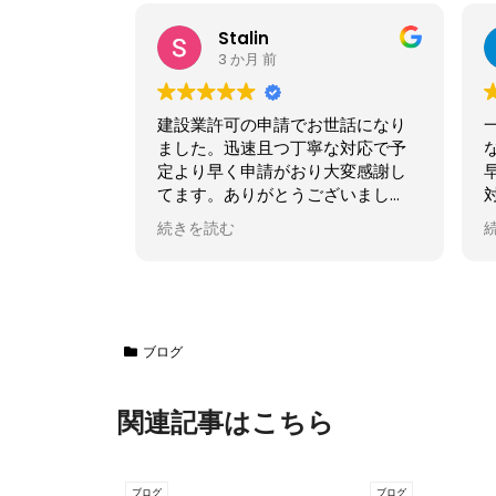
たから
4 か月 前
世話になり
一般建設業許可の取得でお世話に
な対応で予
なりました。レスポンスがとても
大変感謝し
早く、大変丁寧に、親身になって
ざいまし
対応して頂き、本当に心強かった
です。この度は誠にありがとうご
続きを読む
ざいました！
ブログ
関連記事はこちら
ブログ
ブログ