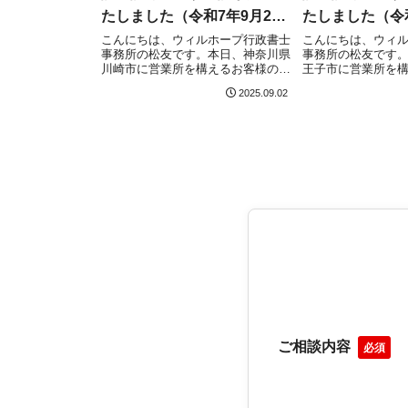
たしました（令和7年9月2
たしました（令和
日）
日）
こんにちは、ウィルホープ行政書士
こんにちは、ウィ
事務所の松友です。本日、神奈川県
事務所の松友です
川崎市に営業所を構えるお客様の建
王子市に営業所を
設業許可（新規）について、神奈川
般建設業許可（新
2025.09.02
県建設業課にて無事に申請受理され
京都庁（市街地建設
ました！神奈川県で建設業許可取得
て無事に申請受理
を目指している方はこちらの記事を
都で建設業許可取
ご確認ください！...
方はこちらの記事...
ご相談内容
必須