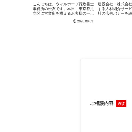
日）
こんにちは、ウィルホープ行政書士
建設会社・株式会
事務所の松友です。本日、東京都足
する人材紹介サービ
立区に営業所を構えるお客様の一般
社の広告バナーを
建設業許可（業種追加）について、
きました！建設業
2026.08.03
東京都庁（市街地建設部 建設課）
には①一定の経営
にて無事に申請受理されました！東
業務の管理責任者
京都で建設業許可取得を目指してい
資格が必要な「専
る方はこちらの記...
た、各責任者...
ご相談内容
必須