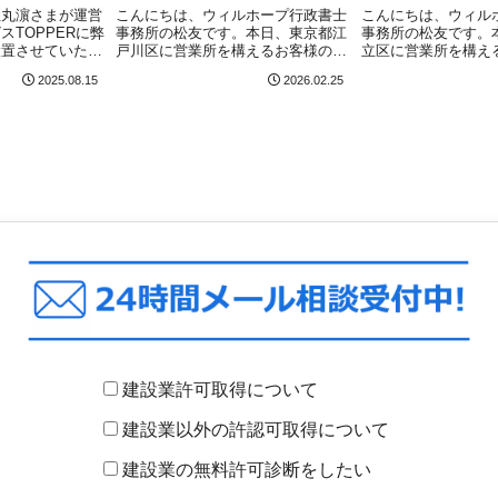
日）
月16日）
社丸濵さまが運営
こんにちは、ウィルホープ行政書士
こんにちは、ウィル
スTOPPERに弊
事務所の松友です。本日、東京都江
事務所の松友です。
設置させていただ
戸川区に営業所を構えるお客様の建
立区に営業所を構え
許可を取得する際
設業許可（新規）について、東京都
業許可の決算報告手
2025.08.15
2026.02.25
経験のある「経営
庁（市街地建設部 建設課）にて無
東京都庁（市街地建
」や②実務経験や
事に申請受理されました！東京都で
にて無事に完了しま
任技術者」といっ
建設業許可取得を目指している方は
建設業許可をお持ち
こちらの記事をご...
年の決算報告手続...
建設業許可取得について
建設業以外の許認可取得について
建設業の無料許可診断をしたい