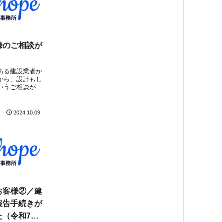
録のご相談が
ある建設業者か
から、設計もし
いうご相談があ
社では、設計に
立してするケー
で建築士事務所
2024.10.09
子会社を設立し
お客様②／建
報告手続きが
（令和7年9