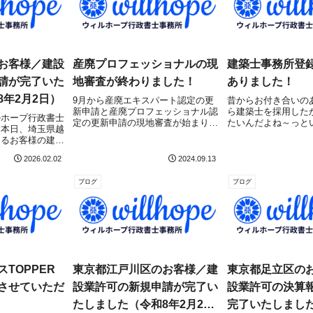
お客様／建設
産廃プロフェッショナルの現
建築士事務所登
請が完了いた
地審査が終わりました！
ありました！
年2月2日）
9月から産廃エキスパート認定の更
昔からお付き合いの
新申請と産廃プロフェッショナル認
ら建築士を採用した
ルホープ行政書士
定の更新申請の現地審査が始まり、
たいんだよね～っと
。本日、埼玉県越
まずは産廃プロフェッショナル認定
りました。大手の会
えるお客様の建設
（感染性廃棄物あり）の現地審査が
ついては子会社を設
ついて、埼玉県庁
完了しました！過去3年分の委託契
スも多くあり、自社
2026.02.02
2024.09.13
管理課）にて無
約書・マニフェスト・処理帳簿の準
の登録を受けるか、
ました！埼玉県で
備が大変でしたが...
て登録を受けるか...
ブログ
ブログ
目指している方は
TOPPER
東京都江戸川区のお客様／建
東京都足立区の
させていただ
設業許可の新規申請が完了い
設業許可の決算
たしました（令和8年2月25
完了いたしました