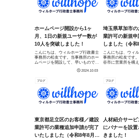
ホームページ開設から1ヶ
埼玉県草加市の
月、1日の新規ユーザー数が
業許可の新規申
10人を突破しました！
しました（令和8
こんにちは、ウィルホープ行政書士
こんにちは、ウィ
事務所の松友です。当事務所のホー
事務所の松友です
ムページを開設して、早いもので約
谷市に営業所を構
1ヶ月が経ちました。 手探りで「ブ
業許可（新規）に
2024.10.03
ログレベル」からスタートしたサイ
（県土整備部 建設
トですが、嬉しい変化がありました
事に申請受理され
ブログ
ブログ
のでご報告です！ようやく、1日の
建設業許可取得を
新規ユーザー数...
こちらの記事をご...
東京都足立区のお客様／建設
人材紹介サービス
業許可の業種追加申請が完了
にバナーを設置
いたしました（令和8年8月3
きました！