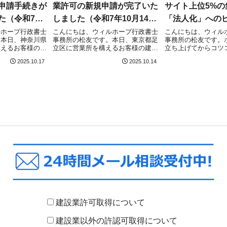
申請手続きが
業許可の新規申請が完了いた
サイト上位5%の
た（令和7年
しました（令和7年10月14
「法人化」への
日）
ルホープ行政書士
こんにちは、ウィルホープ行政書士
こんにちは、ウィル
。本日、神奈川県
事務所の松友です。本日、東京都足
事務所の松友です。
構えるお客様の産
立区に営業所を構えるお客様の建設
立ち上げてからコツ
業許可（神奈川
業許可（新規）について、東京都庁
てきた努力が、つい
2025.10.17
2025.10.14
て、無事に申請受
（市街地建設部 建設課）にて無事
して現れました！1日
業廃棄物収集運搬
に申請受理されました！東京都で建
（UU）の大台を突破
している方はこち
設業許可取得を目指している方はこ
データで、1日の平
..
ちらの記事をご確...
ザー数が10...
建設業許可取得について
建設業以外の許認可取得について