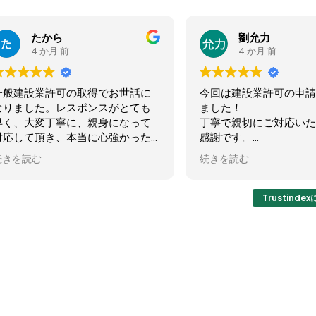
たから
劉允力
4 か月 前
4 か月 前
業許可の取得でお世話に
今回は建設業許可の申請を依頼
た。レスポンスがとても
ました！
変丁寧に、親身になって
丁寧で親切にご対応いただき、
頂き、本当に心強かった
感謝です。
の度は誠にありがとうご
これからも引き続きよろしくお
む
続きを読む
た！
いいたします！
Trustind