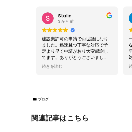
Stalin
3 か月 前
建設業許可の申請でお世話になり
一般建設
ました。迅速且つ丁寧な対応で予
なりまし
定より早く申請がおり大変感謝し
早く、大
てます。ありがとうございまし
対応して
た！
です。こ
続きを読む
続きを読
ざいまし
ブログ
関連記事はこちら