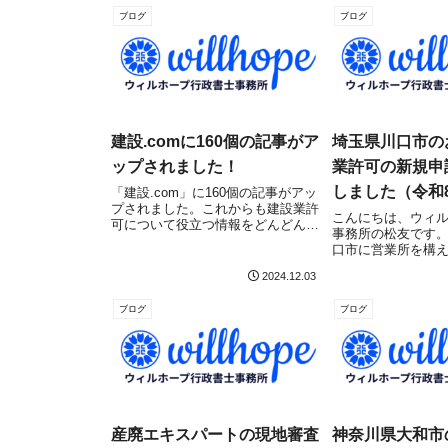
ブログ
ブログ
建設.comに160個の記事がア
埼玉県川口市の
ップされました！
業許可の新規申
しました（令和8
「建設.com」に160個の記事がアッ
プされました。これからも建設業許
こんにちは、ウィ
可について役立つ情報をどんどん掲
事務所の松友です
載していきますのでどうぞよろしく
口市に営業所を構
お願いいたします！
業許可（新規）に
2024.12.03
（県土整備部 建設
事に申請受理され
ブログ
ブログ
建設業許可取得を
こちらの記事をご...
産廃エキスパートの現地審査
神奈川県大和市