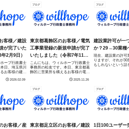
ブログ
ブログ
お客様／建設
東京都葛飾区のお客様／電気
建設業許可が一
請が完了いた
工事業登録の新規申請が完了
か？29→30業種
年2月9日）
いたしました（令和7年11月
現在、建設業の許可業
りますが、それが30
26日）
ルホープ行政書士
こんにちは、ウィルホープ行政書士
もしれないという話
。本日、埼玉県川
事務所の松友です。本日、東京都葛
た。・日本基礎建設
えるお客様の建設
飾区に営業所を構えるお客様の電気
業団体連合会・全国
ついて、埼玉県庁
工事業登録（新規）について、東京
クリートパイル・ポ
2026.02.09
2025.11.26
管理課）にて無
都環境局環境保安課にて無事に申請
工事系４団体が、国
ました！埼玉県で
受理されました！東京都で電気工事
「基礎ぐい工事業...
ブログ
ブログ
目指している方は
業登録を目指している方はこちらの
記事をご確認くだ...
のお客様／産
東京都足立区のお客様／建設
1日100ユーザ