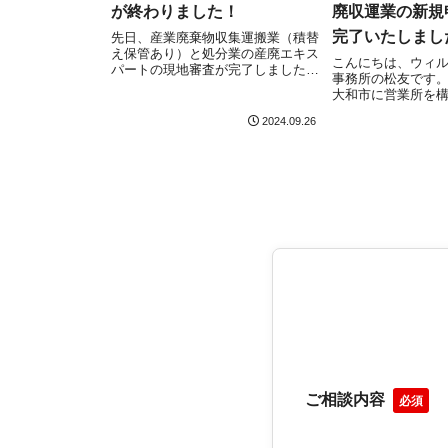
が終わりました！
廃収運業の新規
完了いたしまし
先日、産業廃棄物収集運搬業（積替
え保管あり）と処分業の産廃エキス
10月17日）
こんにちは、ウィ
パートの現地審査が完了しました！
事務所の松友です
施設があるので、事故防止の教育体
大和市に営業所を
制や先進性の確認がかなりボリュー
業廃棄物収集運搬
ムがあり大変でしたが、無事完了し
2024.09.26
県・新規）につい
安心しました！
理されました！産
業許可取得を目指
らの記事をご確認く.
ご相談内容
必須