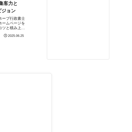
集客力と
ビジョン
ホープ行政書士
ホームページを
コツと積み上げ
に大きな成果と
2025.06.25
100ユーザー
！直近4週間の
均ユニークユー