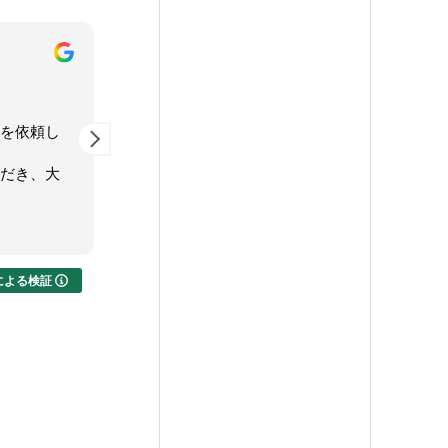
14
陳
4 か月 前
4
し
「建設業許可申請」で大変お世話
３年前に
になりました。とてもフットワー
トしてい
大
クが良く、対応も迅速で驚くほど
許申請も
のスピード感で申請受理までたど
した！ビ
願
り着きました。説明もわかりやす
に教えて
続きを読む
続きを読む
く親切丁寧のお手本のような行政
す。
書士先生です。建設業許可は申請
して終わりではないし、これから
代表の松
exによる検証
長いお付き合いになると思うので
く信頼で
信頼できる行政書士に出会えたこ
よろしく
とを喜んでおります。