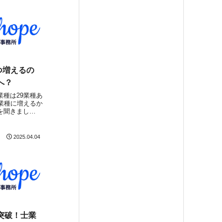
つ増えるの
へ？
種は29業種あ
業種に増えるか
を聞きまし
協会・基礎工事
圧入協会・コン
ール協会の基礎
2025.04.04
土交通省に対し
ー突破！士業